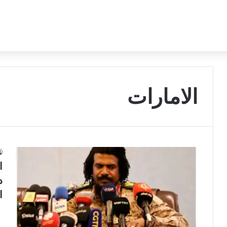
الامارات
ا
د
ا