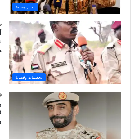
اخبار محلية
أ
ع
خ
تحقيقات وقضايا
ب
ف
و