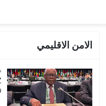
الامن الاقليمي
م
“
ل