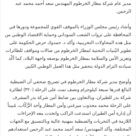
مدير عام شركة مطار الخرطوم المهندس سعد أحمد محمد عبد
الرحمن.
وأشاد رئيس مجلس الوزراء بالموقف القوي للمجموعة ودورها في
المحافظة على ثروات الشعب السوداني وحماية الاقتصاد الوطني من
مثل هذه المحاولات التخريبية، وأكد د. حمدوك حرص الحكومة على
تطوير البُنيات التحتية لمطار الخرطوم من صالات ومواقف للطائرات
وتعزيز الأمن والسلامة بمطار الخرطوم بوصفه واجهة البلاد، كما أكّد
سيادته التزام الدولة بتحفيز مثل هذا العمل الوطني الكبير.
وأوضح مدير شركة مطار الخرطوم في تصريح صحفي أن الضبطية
البالغ قدرها سبعة كيلوجرام ونصف تمت على الرحلة (٣٢٠) لطائرة
شركة بدر للطيران، وبالتعاون بين ضابط أمن شركة بدر المشرف
على الرحلة محمد مجذوب ميرغني وأمن المطار وأحد الرُّكّاب، مُبيناً
أن إدارة أمن الطيران استدعت الراكب واتخذت معه الإجراءات
اللازمة في التحريات والضبطية بمهنية عالية وبالتنسيق مع الجهات
المختلفة، وأكد المهندس/ سعد أحمد محمد عبد الرحمن استعدادهم