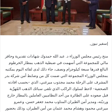
إسفير نيوز_
منح رئيس مجلس الوزراء د. عبد الله حمدوك شهادات تقديرية وحافز
مالي للمجموعة التي أسهمت في ضبطية الذهب بمطار الخرطوم
البالغ قدرها سبعة كيلوجرام ونصف، جاء ذلك لدى لقائه اليوم بمكتبه
بمجلس الوزراء المجموعة التي ضمت كل من وضابط أمن شركة بدر
المشرف على الرحلة محمد مجذوب ميرغني، الذي -بحسب افادته
الصحفية- لاحظ لسلوك الراكب الذي تلقى سبائك الذهب المُهرَّبة
قبل صعوده على الطائرة من أحد النظاميين العاملين بالمطار خارج
ورديّته، ومدير أمن الطيران المناوب محمد جعفر حسن، وعمرو
ميرغني محمود وهشام محمد عثمان من أمن الطيران، وذلك بحضور