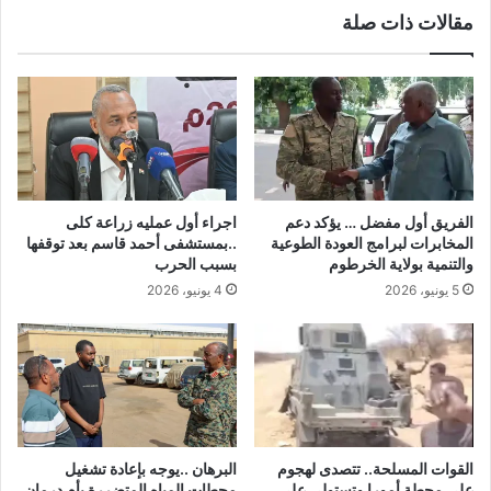
مقالات ذات صلة
الفريق أول مفضل … يؤكد دعم
اجراء أول عمليه زراعة كلى
المخابرات لبرامج العودة الطوعية
..بمستشفى أحمد قاسم بعد توقفها
والتنمية بولاية الخرطوم
بسبب الحرب
5 يونيو، 2026
4 يونيو، 2026
القوات المسلحة.. تتصدى لهجوم
البرهان ..يوجه بإعادة تشغيل
على محطة أمورا وتستولي على
محطات المياه المتضررة بأم درمان