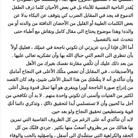
يُقدر الناحية النفسية للأبناء بل في بعض الأحيان كلما ذرف الطفل
الدموع قد يجد في المقابل الضرب كي يتوقف عن البكاء بدلا عن
بعض الكلمات الطيبة أو القليل من الأحضان الدافئة من والدته أو من
والده! وهذا موضوع يحتاج الى مقال كامل ونقاش مع أطباء حتى
نتحدث عنه بالتفصيل.
أما الآن فإذا أردتِ عزيزتي ان تكوني ناجحة في عملِك ، فعليكِ أولاً
بأن تنظري الى النعم التي حباكِ الله بها وأن تشكريه تعالى عليها .
من بعد ذلك عليك أن تكُفي مقارنة نفسك بغيرك من الأهل
والأصديقات ، في المقابل أن تضعي مثلُك الأعلى في النجاح أمامكِ
وأن تتأكدي أنه لا ينقُصُكِ من هذا المثل الأعلى شيئ، وقد كان القصد
من إدراج صورة الناجحة أوبرا وينفري هو أنها تمثل قدوة ومثل أعلى
لكثير من الفتيات وأتمنى ان تكوني واحدة منهم . لا بد أن تكافحي من
أجل ما تُحبين وأن لا تستسلمي أبدا لتحقيق ذاتُكِ ، وتذكري دائما أنكِ
قوية وتستطيعين تحقيق النجاح ولو بعد حين.
لابد أن تتأكدي أنه على الرغم من كل الظروف القاسية التي تمرين
بها هنالك من مر بظروفٍ أصعبُ منها بكثير . جردي قلبُك من كل
الحقد والكراهية التي ستشُدكِ الى أسفل ، واصقِليه بالحب والوفاء