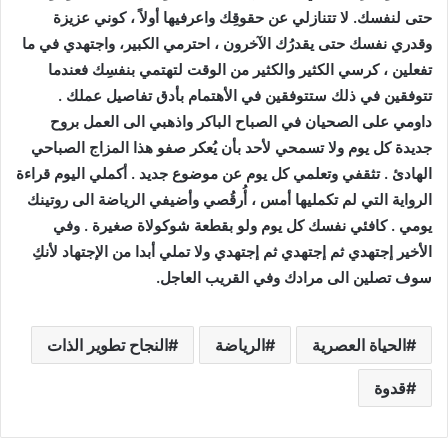
حتى لنفسك. لا تتنازلي عن حقوقِك واعرفيها أولاً ، كوني عزيزة
وقدري نفسك حتى يقدرُك الآخرون ، احترمي الكبير، واجتهدي في ما
تفعلين ، كرسي الكثير والكثير من الوقت لتهتمي بنفسِك فعندما
تتوفقين في ذلك ستتوفقين في الأهتمام بأدق تفاصيل عملك .
داومي على الصحيان في الصباح الباكر واذهبي الى العمل بروح
جديدة كل يوم ولا تسمحي لأحد بأن يُعكر صفو هذا المزاج الصباحي
الهادئ . تثقفي وتعلمي كل يوم عن موضوع جديد . أكملي اليوم قراءة
الرواية التي لم تكمليها أمس ، أُرقُصي وأضيفي الرياضة الى روتينك
يومي . كافئي نفسك كل يوم ولو بقطعة شوكولاة صغيرة . وفي
الأخير إجتهدي ثم إجتهدي ثم إجتهدي ولا تملي أبدا من الإجتهاد لأنكِ
سوف تصلين الى مرادك وفي القريب العاجل.
الحياة العصرية
الرياضة
النجاح تطوير الذات
قدوة