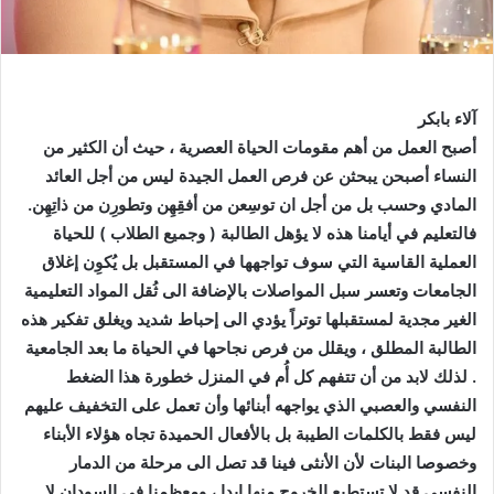
آلاء بابكر
أصبح العمل من أهم مقومات الحياة العصرية ، حيث أن الكثير من
النساء أصبحن يبحثن عن فرص العمل الجيدة ليس من أجل العائد
المادي وحسب بل من أجل ان توسِعن من أفقِهِن وتطورِن من ذاتِهِن.
فالتعليم في أيامنا هذه لا يؤهل الطالبة ( وجميع الطلاب ) للحياة
العملية القاسية التي سوف تواجهها في المستقبل بل يُكوِن إغلاق
الجامعات وتعسر سبل المواصلات بالإضافة الى ثُقل المواد التعليمية
الغير مجدية لمستقبلها توتراً يؤدي الى إحباط شديد ويغلق تفكير هذه
الطالبة المطلق ، ويقلل من فرص نجاحها في الحياة ما بعد الجامعية
. لذلك لابد من أن تتفهم كل أُم في المنزل خطورة هذا الضغط
النفسي والعصبي الذي يواجهه أبنائها وأن تعمل على التخفيف عليهم
ليس فقط بالكلمات الطيبة بل بالأفعال الحميدة تجاه هؤلاء الأبناء
وخصوصا البنات لأن الأنثى فينا قد تصل الى مرحلة من الدمار
النفسي قد لا تستطيع الخروج منها ابدا ، ومعظمنا في السودان لا