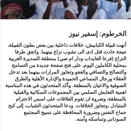
الخرطوم: إسفير نيوز
أنهت قبيلة الكبابيش، خلافات داخلية بين بعض بطون القبيلة،
نتيجة حادث قتل ادى الى نشوب نزاع بينهما. واتفق طرفا
النزاع (فرعا العايداب ودار ام صي) بمنطقة السديرة الغربية
بمحلية الكاملين اليوم، على فتح صفحة جديدة من التسامح
والتصالح والتصافي والعفو وتجاوز المرارات بينهما بعد تدخل
العقلاء ورجال المساعي الحميدة والإدارة الأهلية والطرق
الصوفية والاعيان بالمنطقة. وأكد المتحدثون في هذه المناسبة
اهمية التعايش السلمي بين المجموعات السكانية والقبلية
بالمنطقة، وضروة ان تقوم العلاقات على اسس الاحترام
المتبادل ،وتجاوز الخلافات. ودعا المتحدثون الشباب، إلى كبح
جماح النفس وضرورة المحافظة على نسيج المجتمع
السودانى وتماسكه وأمنه.