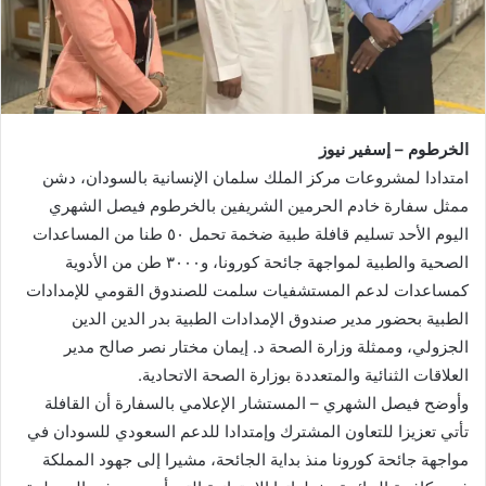
الخرطوم – إسفير نيوز
امتدادا لمشروعات مركز الملك سلمان الإنسانية بالسودان، دشن
ممثل سفارة خادم الحرمين الشريفين بالخرطوم فيصل الشهري
اليوم الأحد تسليم قافلة طبية ضخمة تحمل ٥٠ طنا من المساعدات
الصحية والطبية لمواجهة جائحة كورونا، و٣٠٠٠ طن من الأدوية
كمساعدات لدعم المستشفيات سلمت للصندوق القومي للإمدادات
الطبية بحضور مدير صندوق الإمدادات الطبية بدر الدين الدين
الجزولي، وممثلة وزارة الصحة د. إيمان مختار نصر صالح مدير
العلاقات الثنائية والمتعددة بوزارة الصحة الاتحادية.
وأوضح فيصل الشهري – المستشار الإعلامي بالسفارة أن القافلة
تأتي تعزيزا للتعاون المشترك وإمتدادا للدعم السعودي للسودان في
مواجهة جائحة كورونا منذ بداية الجائحة، مشيرا إلى جهود المملكة