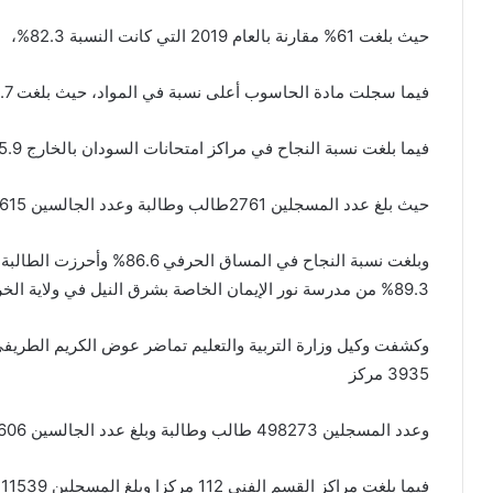
حيث بلغت 61% مقارنة بالعام 2019 التي كانت النسبة 82.3%،
فيما سجلت مادة الحاسوب أعلى نسبة في المواد، حيث بلغت 88.7% من 83.7% كانت في السابق،
فيما بلغت نسبة النجاح في مراكز امتحانات السودان بالخارج 55.9% في 14 مركزا،
حيث بلغ عدد المسجلين 2761طالب وطالبة وعدد الجالسين 2615 طالب وطالبة وعدد الناجحين 1463 طالب وطالبة.
وبلغت نسبة النجاح في المساق
89.3% من مدرسة نور الإيمان الخاصة بشرق النيل في ولاية الخرطوم
وكشفت وكيل وزارة التربية والتعليم تماضر عوض الكريم الطريفي
3935 مركز
وعدد المسجلين 498273 طالب وطالبة وبلغ عدد الجالسين 469606 طالب وطالبة بنسبة 55.8%،
فيما بلغت مراكز القسم الفني 112 مركزا وبلغ المسجلين 11539 طالب وطالبة