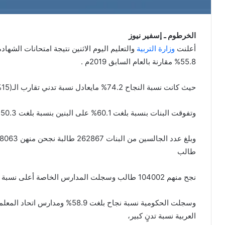
الخرطوم ـ إسفير نيوز
أعلنت
وزارة التربية
55.8% مقارنة بالعام السابق 2019م .
حيث كانت نسبة النجاح 74.2% مايعادل نسبة تدني تقارب الـ(15%) في امتحانات 2020م
وتفوقت البنات بنسبة بلغت 60.1% على البنين بنسبة بلغت 50.3% مايعادل 10% فارق بينهم
طالب
نجح منهم 104002 طالب وسجلت المدارس الخاصة أعلى نسبة بلغت 59.3 مدرسة
العربية نسبة تدنٍ كبير،