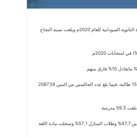
والتعليم اليوم الاثنين نتيجة امتحانات الشهادة الثانوية السودانية للعام 2020م وبلغت نسبة النجاح
وبلغ عدد الجالسين من البنات 262867 طالبة نجحن منهن 158063 طالبة، فيما بلغ عدد الجالسين من البنين 206739
وسجلت الحكومية نسبة نجاح بلغت 58.9% ومدارس اتحاد المعلمين 47.7% وطلاب المنازل 57.1% وسجلت مادة اللغة