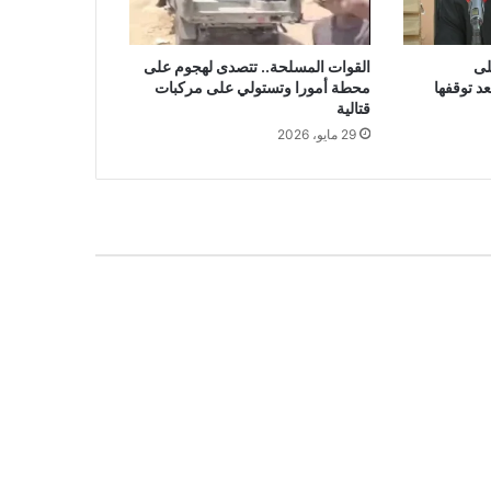
لى
القوات المسلحة.. تتصدى لهجوم على
د توقفها
محطة أمورا وتستولي على مركبات
قتالية
29 مايو، 2026