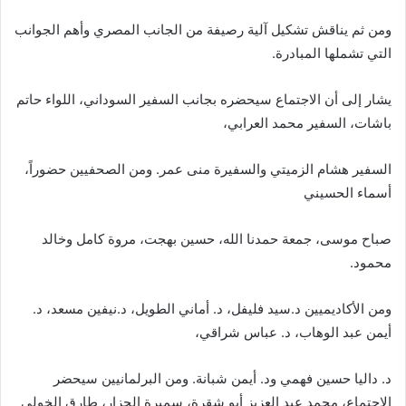
ومن ثم يناقش تشكيل آلية رصيفة من الجانب المصري وأهم الجوانب
التي تشملها المبادرة.
يشار إلى أن الاجتماع سيحضره بجانب السفير السوداني، اللواء حاتم
باشات، السفير محمد العرابي،
السفير هشام الزميتي والسفيرة منى عمر. ومن الصحفيين حضوراً،
أسماء الحسيني
صباح موسى، جمعة حمدنا الله، حسين بهجت، مروة كامل وخالد
محمود.
ومن الأكاديميين د.سيد فليفل، د. أماني الطويل، د.نيفين مسعد، د.
أيمن عبد الوهاب، د. عباس شراقي،
د. داليا حسين فهمي ود. أيمن شبانة. ومن البرلمانيين سيحضر
الاجتماع، محمد عبد العزيز أبو شقرة، سميرة الجزار، طارق الخولي