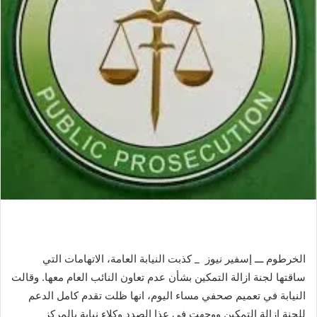
الخرطوم ـــ إسفير نيوز _ كذبت النيابة العامة، الاتهامات التي
ساقتها لجنة ازالة التمكين بشأن عدم تعاون النائب العام معها. وقالت
النيابة في تعميم صحفي مساء اليوم، انها ظلت تقدم كامل الدعم
للجنة ازالة التمكين ووجهت في عذا الصدد وكلاء نيابة بالمركز