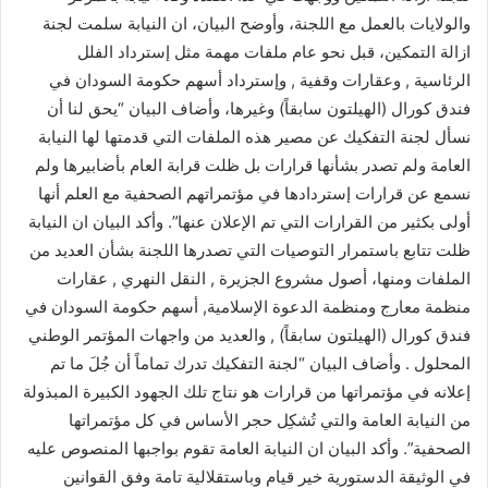
والولايات بالعمل مع اللجنة، وأوضح البيان، ان النيابة سلمت لجنة
ازالة التمكين، قبل نحو عام ملفات مهمة مثل إسترداد الفلل
الرئاسية , وعقارات وقفية , وإسترداد أسهم حكومة السودان في
فندق كورال (الهيلتون سابقاً) وغيرها، وأضاف البيان “يحق لنا أن
نسأل لجنة التفكيك عن مصير هذه الملفات التي قدمتها لها النيابة
العامة ولم تصدر بشأنها قرارات بل ظلت قرابة العام بأضابيرها ولم
نسمع عن قرارات إستردادها في مؤتمراتهم الصحفية مع العلم أنها
أولى بكثير من القرارات التي تم الإعلان عنها”. وأكد البيان ان النيابة
ظلت تتابع باستمرار التوصيات التي تصدرها اللجنة بشأن العديد من
الملفات ومنها، أصول مشروع الجزيرة , النقل النهري , عقارات
منظمة معارج ومنظمة الدعوة الإسلامية, أسهم حكومة السودان في
فندق كورال (الهيلتون سابقاً) , والعديد من واجهات المؤتمر الوطني
المحلول . وأضاف البيان “لجنة التفكيك تدرك تماماً أن جُلَ ما تم
إعلانه في مؤتمراتها من قرارات هو نتاج تلك الجهود الكبيرة المبذولة
من النيابة العامة والتي تُشكِل حجر الأساس في كل مؤتمراتها
الصحفية”. وأكد البيان ان النيابة العامة تقوم بواجبها المنصوص عليه
في الوثيقة الدستورية خير قيام وباستقلالية تامة وفق القوانين