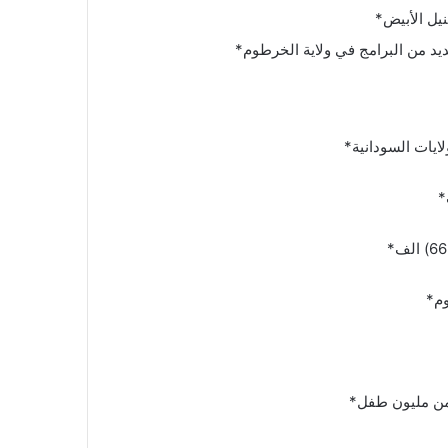
لايات السودانية*
*
وم*
 من مليون طفل*