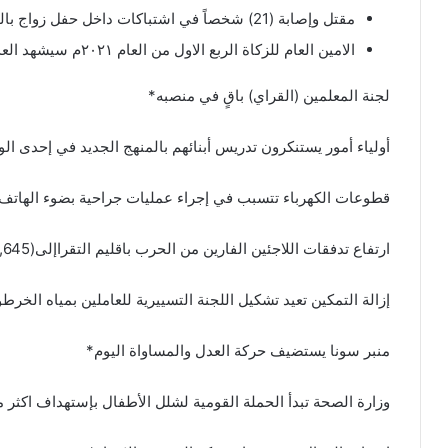
مقتل وإصابة (21) شخصاً في اشتباكات داخل حفل زواج بالنيل الأبيض*
الامين العام للزكاة الربع الاول من العام ٢٠٢١م سيشهد العديد من البرامج في ولاية الخرطوم*
لجنة المعلمين (القراي) باقٍ في منصبه*
أولياء أمور يستنكرون تدريس أبنائهم بالمنهج الجديد في إحدى الو
قطوعات الكهرباء تتسبب في إجراء عمليات جراحية بضوء الهاتف
ارتفاع تدفقات اللاجئين الفارين من الحرب باقليم التقراإلى(66,645) الف*
إزالة التمكين تعيد تشكيل اللجنة التسييرية للعاملين بمياه الخرط
منبر سونا يستضيف حركة العدل والمساواة اليوم*
وزارة الصحة تبدأ الحملة القومية لشلل الأطفال بإستهداف اكثر