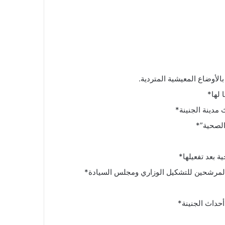
لأوضاع المعيشية المتردية.
 لها*
الصحية”*
ة بعد تفعيلها*
المرشحين للتشكيل الوزاري ومجلس السيادة*
حداث الجنينة*