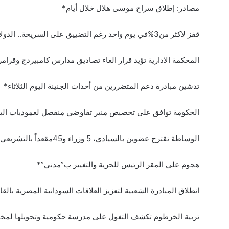
مصادر: إطلاق سراح موسى هلال خلال أيام*
قفز لاكثر من3%في يوم واحد رغم التضييق على السريحة.. الدولار يؤدي قفزة غير مسبوقة*
المحكمة الادارية تؤيد قرار الغاء تصاديق مدارس كامبيردج وقرا
تدشين مبادرة دعم المتضررين من أحداث الجنينة اليوم الثلاثاء*
الحكومة توافق على تخصيص منبر تفاوضي منفصل لعموديات البج
الوساطة تقترح عضوين بالسيادي، 5 وزراء و45مقعداً بالتشريعي، ورئيس مفوضية لمسار دارفور*
هجوم علي المقر الرئيس للحرية والتغيير ب”مدني”*
انطلاق المبادرة الشعبية لتعزيز العلاقات السودانية المصرية بالق
تربية الخرطوم تكشف التغول على مدرسة حكومية وتحويلها لمخ