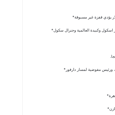
مر اسكول وكبيدة العالمية وجنرال سكول*
ا.
اهرة*
ازن*