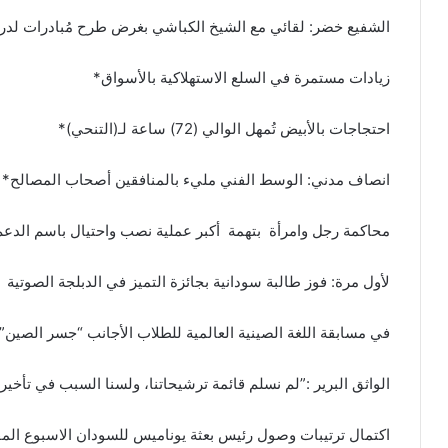
الشفيع خضر: لقائي مع الشيخ الكباشي بغرض طرح مُبادرات لدرء ا
زيادات مستمرة في السلع الاستهلاكية بالأسواق*
احتجاجات بالأبيض تُمهل الوالي (72) ساعة لـ(التنحي)*
انصاف مدني: الوسط الفني مليء بالمنافقين أصحاب المصالح*
محاكمة رجل وامرأة بتهمة أكبر عملية نصب واحتيال باسم الدع
لأول مرة: فوز طالبة سودانية بجائزة التميز في الدبلجة الصوتية
في مسابقة اللغة الصينية العالمية للطلاب الأجانب “جسر الصين” للعام
الواثق البرير :”لم نسلم قائمة ترشيحاتنا، ولسنا السبب في تأخير
اكتمال ترتيبات وصول رئيس بعثة يوناميس للسودان الاسبوع الم