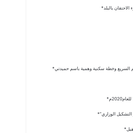
لاحتقان بالبلد*
م السريع وخطة سكنية وهمية باسم حميدتي*
2020م*
 التشكيل الوزاري”*
قبل*