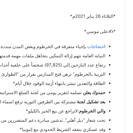
*الثلاثاء 26 يناير 2021م*
*✍على موسي*
ا
حتجاجات
بإحياء متفرقة في الخرطوم وبعض المدن منددة با
النيابة العامة تتهم إزالة التمكين بتجاهل ملفات مهمة قدمتها
رتفاع عدد النازحين إلي (97,825) شخصاً على خلفية أحداث مدينة الجنينة*
التربية بالخرطوم” ترهن فتح المدارس بقرار من “الطوارئ 
الطاقة والتعدين تبشر بانتهاء أزمة الوقود خلال أيام*
حمدوك يعلن
تسلمه لتقرير يومي من لجنة السلع الاستراتيجي
بعد تشكيل لجنة
مشتركة بين الطرفين الثورية ترفع اسماء 
والي الخرطوم
:لاتراجع عن بيع الخبز بالكيلو*
تحت شعار “ديل أهلي”..تدشين مبادرة دعم المتضررين من أ
وفد عسكري يتفقد الشريط الحدودي مع إثيوبيا*