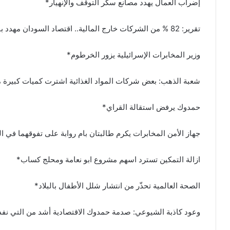
إضراب العمال يهدد مصانع سكر التوقف والإنهيار*
تقرير: 82 % من الشركات خارج المالية.. اقتصاد السودان مهدد بالانهيار*
وزير المخابرات الإسرائيلية يزور الخرطوم*
شعبة الذهب: بعض شركات المواد الغذائية اشترت كميات كبيرة 
حمدوك يرفض استقالة القراي*
جهاز الأمن المخابرات يكرم طالبتان بام روابة على تفوقهما في ال
ازالة التمكين تسترد اسهم مشروع ابو نعامة ومحلج كساب*
الصحة العالمية تحذّر من انتشار شلل الأطفال بالبلاد*
وعود كاذبة الشيوعي: صدمة حمدوك الاقتصادية أشد من التي نف