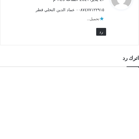
و
٠٠٨٧٤٧٧١٢٢٩١٥ عماد الدين النخلي قطر
ل
تحميل...
رد
اترك رد