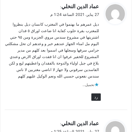
ي
عماد الدين النخلي
:
ق
27 يناير، 2021 الساعة 1:24 م
و
ديل عمرهم ما بهتموا في المغترب كانسان ديل بنظروا
ل
للمغترب بقرة حلوب كفاية انا ضاعت اوراق ٥ فدان
اشتريتها في مشروع سندس مروي الجزيرة ومن ٩٥ حتي
اليوم مل امناء الجهاز عندهم خبر و وعدهم ان تحل مشكلتي
حرامي سرقها وسجلها في اسموا بعد كلهم من مدير
المشروع للخفير عرفوا ان انا فقدت اوراق الارض وعندي
بلاغ في جبل اولياء والدوحة بالفقدان واعطيتهم ليع و لكن
الفاسدين سرقوني ولا جهاز لا اىاضي مغتربين لا ناس
سندس نفعوني حسبي الله ونعم الوكيل عليهم كلهم
تحميل...
رد
ي
عماد الدين النخلي
:
ق
27 يناير، 2021 الساعة 1:25 م