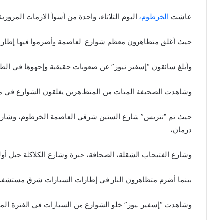
عاشت
الخرطوم،
اليوم الثلاثاء، واحدة من أسوأ الازمات المروري
حيث أغلق متظاهرون معظم شوارع العاصمة وأضرموا فيها إطارات
وأبلغ سائقون “إسفير نيوز” عن صعوبات حقيقية وإجهوها في الط
وشاهدت الصحيفة المئات من المتظاهرين يغلقون الشوارع في مدن
حيث تم “تتريس” شارع الستين شرقي العاصمة الخرطوم، وشارع 
درمان،
وشارع الفتيحاب الشقلة، الصحافة، جبرة وشارع الكلاكلة جبل أولي
بينما أضرم متظاهرون النار في إطارات السيارات شرق مستشفى ش
وشاهدت “إسفير نيوز” خلو الشوارع من السيارات في الفترة المس