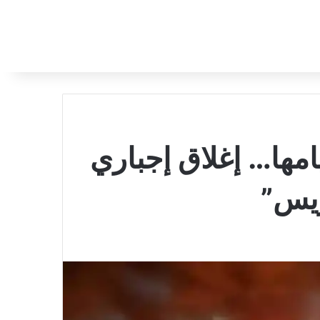
امها… إغلاق إجباري
ريس”