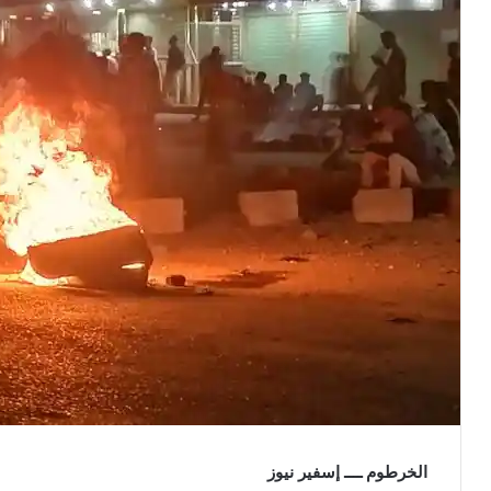
الخرطوم ــــ إسفير نيوز