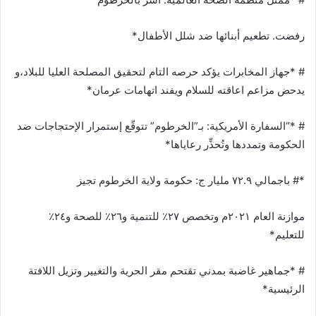
رفضت. تطعيم أبنائها ضد شلل الأطفال*
# *جهاز المخابرات يؤكد حرصه التام لتحقيق المصلحة العليا للبلاد،و
يدحض مزاعم اعاقته للسلام ويفند اتهامات عرمان*
# *“السفارة الأمريكية: بـ”الخرطوم” تتوقّع إستمرار الإحتجاجات ضد
الحكومة وتمددها وتُحذِّر رعاياها*
*# باجمالي ٧٢.٩ مليار ج: حكومة ولاية الخرطوم تجيز
موازنة العام ٢٠٢١م وتخصص ٢٧٪ للتنمية و٢٦٪ للصحة و٢٤٪
للتعليم*
# *جماهير غاضبة بمدني تقتحم مقر الحرية والتغيير وتزيل اللافتة
الرئيسية*