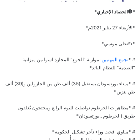
*🛑الحصاد الإخباري
*
*الأربعاء 27 يناير 2021م*
*✍على موسي*
# *
تجمع المهنيين
: موازنة “الجوع” المجازة اسوا من ميزانية
“الصدمة” للنظام البائد*
# *ميناء بورتسودان يستقبل (35) ألف طن من الجازولين و(39) ألف
طن بنزين*
# *مظاهرات الخرطوم تواصلت لليوم الرابع ومحتجون يُغلقون
طريق (الخرطوم ـ بورتسودان*
# *مناوي :قحت وراء تأخر تشكيل الحكومه*
# *ممثل منظمة الصحة العالمية: أُسر بالخرطوم