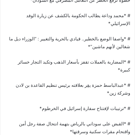
خطوة لرفع الحظر عن التعامل المصرفي مع السودان*
# *محمد وداعة يطالب الحكومة بالكشف عن زيارة الوفد
الإسرائيلي*
# *واصفا الوضع بالخطير.. قيادي بالحرية والتغيير : “الوزراء ديل ما
شغالين لأنهم ماشين”*
# *المضاربة بالعملات تقفز بأسعار الذهب وتكبد التجار خسائر
كبيرة*
# *عبدالباسط حمزة يقِر بعلاقته برئيس تنظيم القاعدة بن لادن
وشركة زين*
# *ترتيبات لإفتتاح سفارة إسرائيل في الخرطوم*
# *القبض على سوداني بالرياض بتهمة انتحال صفة رجل أمن
واقتحام مقرات سكنية وسرقتها*