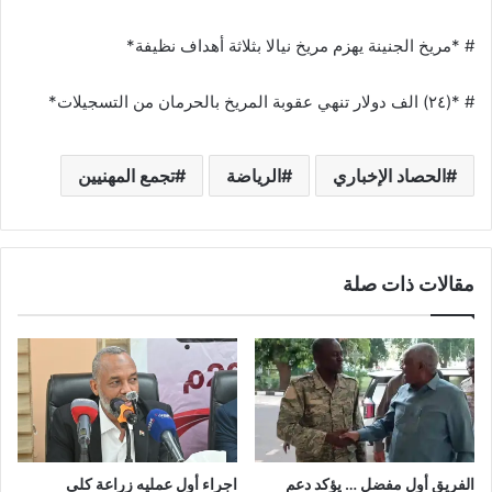
# *مريخ الجنينة يهزم مريخ نيالا بثلاثة أهداف نظيفة*
# *(٢٤) الف دولار تنهي عقوبة المريخ بالحرمان من التسجيلات*
الحصاد الإخباري
الرياضة
تجمع المهنيين
مقالات ذات صلة
الفريق أول مفضل … يؤكد دعم
اجراء أول عمليه زراعة كلى