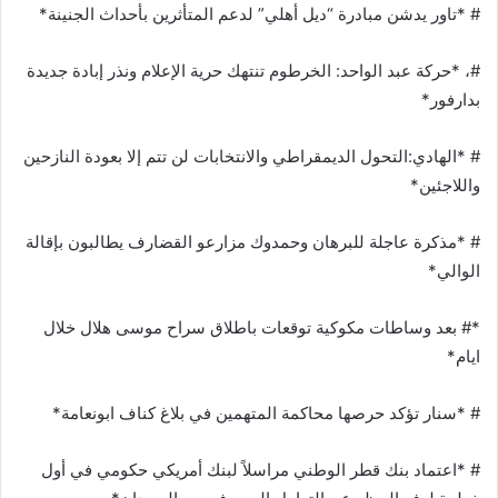
# *تاور يدشن مبادرة “ديل أهلي” لدعم المتأثرين بأحداث الجنينة*
#، *حركة عبد الواحد: الخرطوم تنتهك حرية الإعلام ونذر إبادة جديدة
بدارفور*
# *الهادي:التحول الديمقراطي والانتخابات لن تتم إلا بعودة النازحين
واللاجئين*
# *مذكرة عاجلة للبرهان وحمدوك مزارعو القضارف يطالبون بإقالة
الوالي*
*# بعد وساطات مكوكية توقعات باطلاق سراح موسى هلال خلال
ايام*
# *سنار تؤكد حرصها محاكمة المتهمين في بلاغ كناف ابونعامة*
# *اعتماد بنك قطر الوطني مراسلاً لبنك أمريكي حكومي في أول