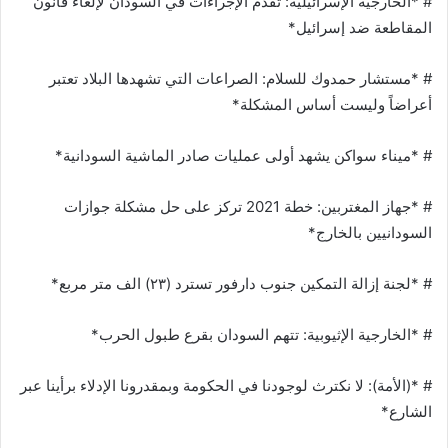
# *الخارجية الإسرائيلية: تقدم الإجراءات في السودان لإلغاء قانون
المقاطعة ضد إسرائيل*
# *مستشار حمدوك للسلام: الصراعات التي تشهدها البلاد تعتبر
أعراضاً وليست أساس المشكلة*
# *ميناء سواكن يشهد أولى عمليات صادر الماشية السودانية*
# *جهاز المغتربين: خطة 2021 تركز على حل مشكلة جوازات
السودانيين بالخارج*
# *لجنة إزالة التمكين جنوب دارفور تسترد (٢٣) الف متر مربع*
# *الخارجية الإثيوبية: تتهم السودان بقرع طبول الحرب*
# *(الأمة): لا نكترث لوجودنا في الحكومة وبمقدرونا الإدلاء برأينا عبر
الشارع*