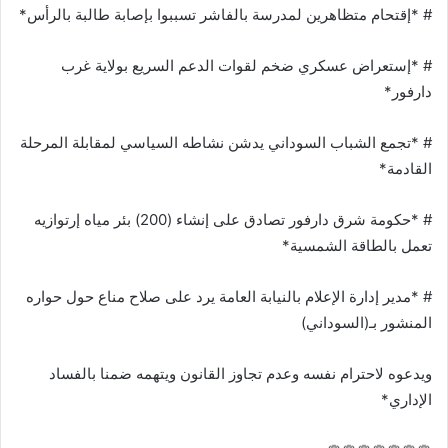
# *إقتحام متظاهرين لمدرسة بالفاشر تسببوا بإصابة طالبة بالرأس*
# *إستعراض عسكري ضخم لقوات الدعم السريع بولاية غرب
دارفور*
# *تجمع الشباب السوداني يدشن نشاطه السياسي لمقابلة المرحلة
القادمة*
# *حكومة شرق دارفور تصادق على إنشاء (200) بئر مياه إرتوازيه
تعمل بالطاقة الشمسية*
# *مدير إدارة الإعلام بالنيابة العامة يرد على صلاح مناع حول حواره
المنشور بـ(السوداني)
ويدعوه لاحترام نفسه وعدم تجاوز القانون ويتهمه ضمنا بالفساد
الإداري*