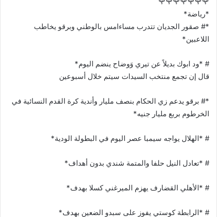
🌹🌹🌹🌹🌹🌹🌹
*رياضة*
*# صقور الجديان تتدرب مساءامس بالوطني وبرقو يخاطب
اللاعبين*
# *ود ابوك بديلاً عن تيري وَوضاح ينضم اليوم*
قال إن تجمع منتخب السيدات سيتم خلال أسبوعين
*# برقو يدعم زي الحكام بنصف مليار وأندية كرة القدم النسائية في
الخرطوم بربع مليار جنيه*
# *الهلال يواجه سيمبا عصر اليوم في البطولة الودية*
# *تعادل النيل حلفا والمتمة شندي بدون أهداف*
# *الأهلي القضارف يهزم الميرغني كسلا بهدف*
# *الرابطة كوستي يفوز على سبدو الضعين بهدف*