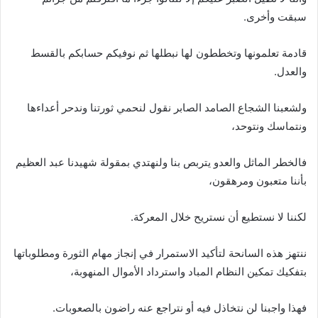
سبقت وأخرى.
قادمة تعلمونها وتخططون لها نبطلها ثم نوفيكم حسابكم بالقسط
والعدل.
ولشعبنا الشجاع الصامد الصابر نقول لنحمي ثورتنا وندحر أعداءها
ونتماسك ونتوحد،
فالخطر الماثل والعدو يتربص بنا ولنهتدي بمقولة شهيدنا عبد العظيم
بأننا متعبون ومرهقون،
لكننا لا نستطيع أن نستريح خلال المعركة.
ننتهز هذه السانحة لتأكيد الاستمرار في إنجاز مهام الثورة ومطلوباتها
بتفكيك تمكين النظام المباد واسترداد الأموال المنهوبة،
فهذا واجبنا لن نتخاذل فيه أو نتراجع عنه راضون بالصعوبات.