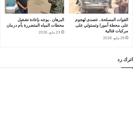
القوات المسلحة.. تتصدى لهجوم
البرهان ..يوجه بإعادة تشغيل
على محطة أمورا وتستولي على
محطات المياه المتضررة بأم درمان
مركبات قتالية
23 مايو، 2026
29 مايو، 2026
اترك رد