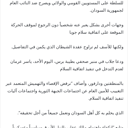
للسلطة على المستويين القومي والولائي ويصرح ضد النائب العام
لجمهورية السودان.
وجهات أخرى بشكل يعبر عنه شخصياً دون الرجوع لموقف الحركة
الموقعة على اتفاقية سلام جوبا
ولكنها للأسف لم تراوح عقدة الشيطان الذي يكمن في التفاصيل.
ودعا جلاب في منبر صحفي بطيبة برس، اليوم الأحد، ياسر عرمان
لعدم التدخل في تنفيذ اتفاقية السلام
بالمنطقتين ودارفور، وأضاف “نرفض الإقصاء والتهميش المتعمد عبر
التغييب للأمين العام عن اجتماعات الجبهة الثورية واجتماعات آليات
تنفيذ اتفاقية السلام.
الذي يحلم به كل أهل السودان ونعمل جميعاً من أجل تحقيقه”.
وتابع “انكفاء وإهتمام مالك عقار، بالنيل الأزرق سياسياً وعسكرياً