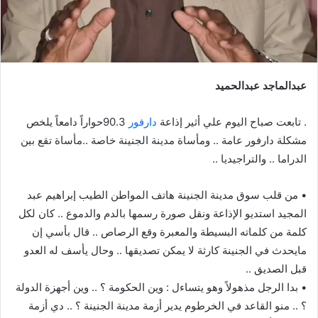
عبدالماجد عبدالحميد
. تابعت صباح اليوم علي أثير إذاعة
دارفور
90.3حواراً دامعاً يلخص
مشكلة دارفور عامة .. ومأساة مدينة الجنينة خاصة ..مأساة تقع بين
الدراما .. والتراجيديا ..
• من قلب سوق مدينة الجنينة هاتف المواطن الطيب إبراهيم عبد
المجيد استديو الإذاعة ونقل صورة رسمها بالدم والدموع .. كان لكل
كلمة من كلماته البسيطة والمعبرة وقع الرصاص .. قال بأسي إن
مايحدث في الجنينة كارثة لا يمكن تصديقها .. وحال يأسف له العدو
قبل الصديق ..
• بدا الرجل مذهولاً وهو يتساءل : وين الحكومة ؟ .. وين أجهزة الدولة
؟ .. منو القاعد في الخرطوم يدير أزمة مدينة الجنينة ؟ .. دي أزمة