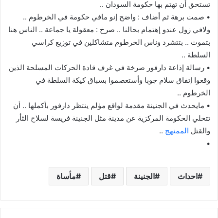
تستحق أن تهتم بها حكومة السودان ..
• صمت برهة ثم أضاف : واضح إنو مافي حكومة في الخرطوم ..
ولافي زول عندو إهتمام بحالنا .. صرخ : معقولة يا جماعة .. الناس هنا
بتموت .. بتتشرد وناس الخرطوم متشاكلين في توزيع كراسي
السلطة ..
• رسالة إذاعة دارفور صرخة في غرف قادة الحركات المسلحة الذين
وقعوا إتفاق سلام جوبا وأستعصموا بسباق كيكة السلطة في
الخرطوم ..
• مايحدث في الجنينة مقدمة لواقع مؤلم ينتظر دارفور بأكملها .. أن
تتخلي الحكومة المركزية عن مدينة مثل الجنينة فريسة لسلاح الثأر
والقتل
الممنهج
..
•
احداث
الجنينة
قتل
مأساة