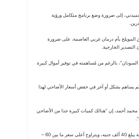
ميدتي، إلى ضرورة وضع برنامج متكامل ورؤية
رين.
ق المويلح بأم درمان غربي العاصمة، على ضرورة
ئ التصدير الخارجية.
 السودان”، بالرغم من مُساهمته في توفير أموال كبيرة
لم يساهم بشكل أو آخر في خفض أسعار الأضاحي لهذا
محمد أحمد، إن “هنالك كميات كبيرة جدا من الأضاحي
.
وأضاف لـ”الأناضول”: “على الرغم من ذلك، فإن أقل سعر للأضحية يبلغ 40 ألف جنيه، ويتراوح أعلى سعر ما بين 60 –