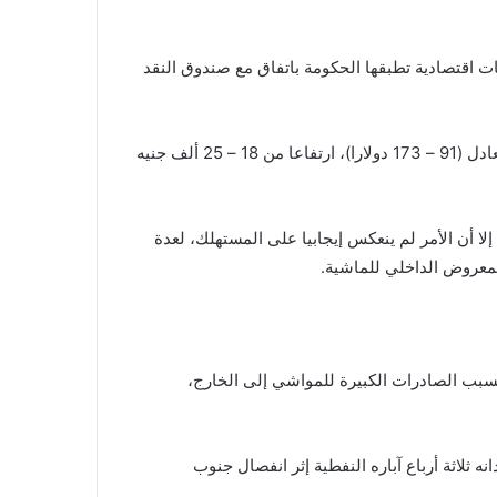
تزامنا مع إصلاحات اقتصادية تطبقها الحكومة باتفاق مع صندوق النقد
وتراوحت أسعار الأضاحي ما بين 40 – 75 ألف جنيه سوداني ما يعادل (91 – 173 دولارا)، ارتفاعا من 18 – 25 ألف جنيه
ا أن الأمر لم ينعكس إيجابيا على المستهلك، لعدة
لمعروض الداخلي للماشية.
 بسبب الصادرات الكبيرة للمواشي إلى الخارج،
 الأجنبي بفقدانه ثلاثة أرباع آباره النفطية إثر انفصال جنوب