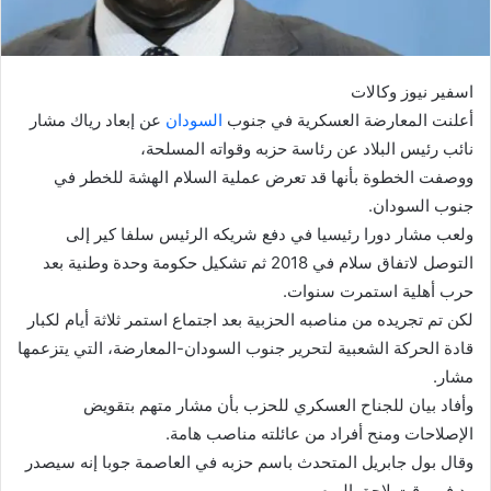
اسفير نيوز وكالات
أعلنت المعارضة العسكرية في جنوب
السودان
عن إبعاد رياك مشار
نائب رئيس البلاد عن رئاسة حزبه وقواته المسلحة،
ووصفت الخطوة بأنها قد تعرض عملية السلام الهشة للخطر في
جنوب السودان.
ولعب مشار دورا رئيسيا في دفع شريكه الرئيس سلفا كير إلى
التوصل لاتفاق سلام في 2018 ثم تشكيل حكومة وحدة وطنية بعد
حرب أهلية استمرت سنوات.
لكن تم تجريده من مناصبه الحزبية بعد اجتماع استمر ثلاثة أيام لكبار
قادة الحركة الشعبية لتحرير جنوب السودان-المعارضة، التي يتزعمها
مشار.
وأفاد بيان للجناح العسكري للحزب بأن مشار متهم بتقويض
الإصلاحات ومنح أفراد من عائلته مناصب هامة.
وقال بول جابريل المتحدث باسم حزبه في العاصمة جوبا إنه سيصدر
رد في وقت لاحق اليوم.