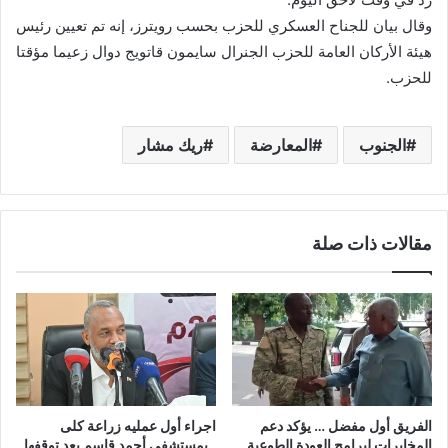
وقال بيان للجناح العسكري للحزب بحسب رويترز، إنه تم تعيين رئيس
هيئة الأركان العامة للحزب الجنرال سايمون قاتويج دوال زعيما مؤقتا
للحزب.
الجنوب
المعارضة
ريك مشار
مقالات ذات صلة
الفريق أول مفضل … يؤكد دعم
اجراء أول عمليه زراعة كلى
المخابرات لبرامج العودة الطوعية
..بمستشفى أحمد قاسم بعد توقفها