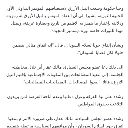
وحيا حكومة وشعب النيل الأزرق لاستضافتهم المؤتمر التداولي الأول
للجبهة الثورية، مشيرا إلى أن انعقاد المؤتمر بالنيل الأزرق له رمزيته
ودلالته بإعتبار ما يتميز به الاقليم من تاريخ وحضارة عريقة، ويمثل
مهدا للثورات خاصة ثورة ديسمبر المجيدة.
وبشأن إتفاق جوبا لسلام السودان، قال، “انه اتفاق مثالي يتضمن
حلولا لكل قضايا السودان”.
الى ذلك دعا عضو مجلس السيادة، مالك عقار أير خلال مخاطبته
الجلسة، إلى تنفيذ المصالحات بين المكونات الاجتماعية بإقليم النيل
الازرق، قائلا: “نفذوا المصالحات، المصالحات المصالحات”.
وشدد على نبذ الفرقة وعزل دعاتها وعدم اتاحة الفرصة لمن يريدون
التلاعب بحقوق المواطنين.
وشدد عضو مجلس السيادة، مالك عقار،علي ضرورة الالتزام بتنفيذ
اتفاق جوبا لسلام السودان ، وأن مواقفهم السياسية مرتبطة بتنفيذه