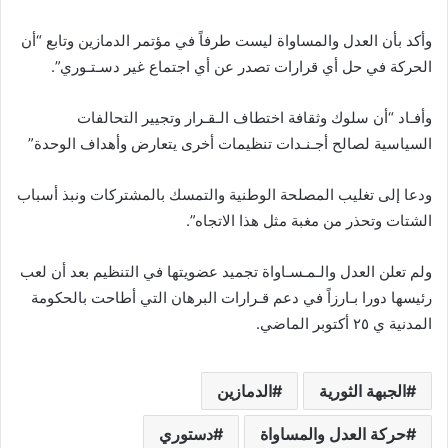
وأكد بأن العدل والمساواة ليست طرفاً في مؤتمر الدمازين وتابع “أن
الحركة في حل أي قرارات تصدر عن أي اجتماع غير دسـتـوري”.
وأفـاد “أن سلوك وثقافة اختطاف الـقـرار وتجيير التحالفات
السياسية لصالح أجـنـدات تنظيمات أخرى يتعارض وأهداف الوحدة”
ودعا إلى تغليب المصلحة الوطنية والتمسك بالمشتركات ونبذ أسباب
الشتات وتحذر من مغبة مثل هذا الاتجاه”.
ولم تعلن العدل والـمـسـاواة تجميد عضويتها في التنظيم بعد أن لعب
رئيسها دورا بـارزاً في دعم قـرارات البرهان التي أطاحت بالحكومة
المدنية ي ۲٥ أكتوبر الماضي.
الجبهة الثورية
الدمازين
حركة العدل والمساواة
دستوري