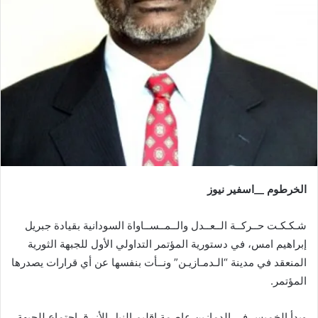
الخرطوم __اسفير نيوز
شـكـكـت حــركــة الــعــدل والــمــســاواة السودانية بقيادة جبريل
إبراهيم امس، في دستورية المؤتمر التداولي الأول للجبهة الثورية
المنعقد في مدينة “الـدمـازيـن” ونــأت بنفسها عن أي قرارات يصدرها
المؤتمر.
وبدأ الخميس في الدمازين عاصمة إقليم النيل الأزرق اجتماع للجبهة