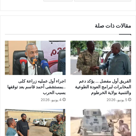
مقالات ذات صلة
الفريق أول مفضل … يؤكد دعم
اجراء أول عمليه زراعة كلى
المخابرات لبرامج العودة الطوعية
..بمستشفى أحمد قاسم بعد توقفها
والتنمية بولاية الخرطوم
بسبب الحرب
5 يونيو، 2026
4 يونيو، 2026