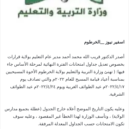
اسفير نيوز __الخرطوم
أصدر الدكتور قريب الله محمد أحمد مدير عام التعليم بولاية قرارات
بخصوص تعديل جداول امتحانات الفترة النهائية لمرحلة الأساس جاء
فيها: ( تهنئ وزارة التربية والتعليم بولاية الخرطوم الأخوة المسيحيين
بمناسبة أعياد قيامة المسيح للعام ٢٠٢٢م والتي تصادف يوم
٢٠٢٢/٤/١٧م عيد الطوائف الغربية ويوم ٢٠٢٢/٤/٢٤م عيد الطوائف
الشرقية.
وعليه يكون التاريخ الموضح أعلاه خارج الجدول (عطلة بجميع مدارس
الولاية) ، وتأسف الوزارة لهذا الخطأ غير المقصود ، وعليه سوف
تكون الامتحانات حسب الجداول المعدلة المرفقة.