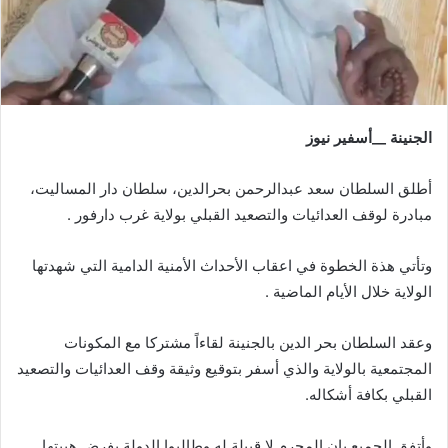
الجنينة __أسفير نيوز
أطلق السلطان سعد عبدالرحمن بحرالدين، سلطان دار المساليت،
مبادرة لوقف العدائيات والتصعيد القبلي بولاية غرب دارفور .
وتأتي هذة الخطوة في اعقاب الأحداث الأمنية الدامية التي شهدتها
الولاية خلال الأيام الماضية .
وعقد السلطان بحر الدين بالجنينة لقاءاً مشتركا مع المكونات
المجتمعية بالولاية والذي أسفر بتوقيع وثيقة وقف العدائيات والتصعيد
القبلي بكافة أشكاله.
وأتفق الجميع بان المجرم لا قبيلة له وطالبوا الدولة بفرض هيبتها