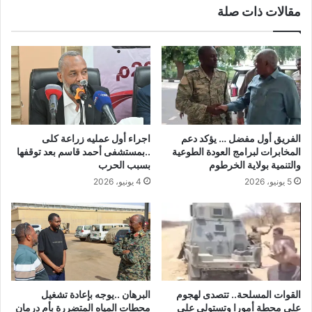
مقالات ذات صلة
الفريق أول مفضل … يؤكد دعم
اجراء أول عمليه زراعة كلى
المخابرات لبرامج العودة الطوعية
..بمستشفى أحمد قاسم بعد توقفها
والتنمية بولاية الخرطوم
بسبب الحرب
5 يونيو، 2026
4 يونيو، 2026
القوات المسلحة.. تتصدى لهجوم
البرهان ..يوجه بإعادة تشغيل
على محطة أمورا وتستولي على
محطات المياه المتضررة بأم درمان