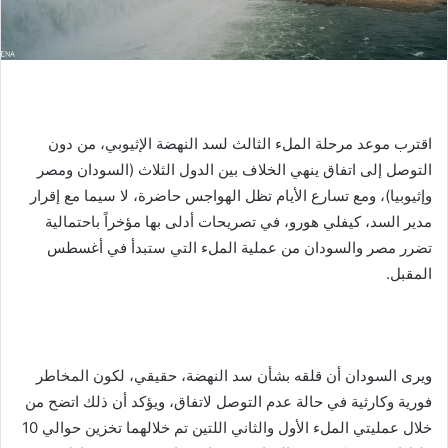
اقترب موعد مرحلة الملء الثالث لسد النهضة الإثيوبي، من دون
التوصل إلى اتفاق ينهي الخلاف بين الدول الثلاث (السودان ومصر
وإثيوبيا)، ومع تسارع الأيام تظل الهواجس حاضرة، لا سيما مع إقرار
مدير السد، كيفلي هورو، في تصريحات أدلى بها مؤخراً باحتمالية
تضرر مصر والسودان من عملية الملء التي ستبدأ في أغسطس
المقبل.
ويرى السودان أن قلقه بشأن سد النهضة، حقيقي، لكون المخاطر
فورية وكارثية في حالة عدم التوصل لاتفاق، ويؤكد أن ذلك اتضح من
خلال عمليتي الملء الأول والثاني اللتين تم خلالهما تخزين حوالي 10