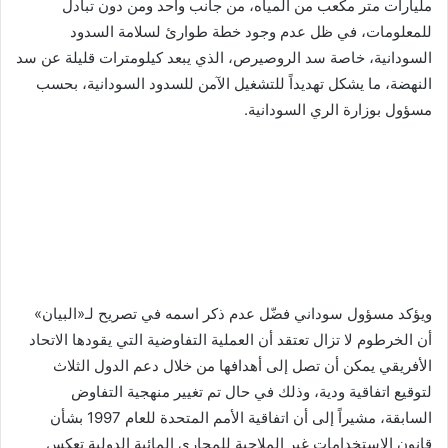
مليارات متر مكعب من المياه، من جانب واحد ومن دون تبادل
للمعلومات، في ظل عدم وجود خطة طوارئ لسلامة السدود
السودانية، خاصة سد الروصيرص، الذي يبعد كيلومترات قليلة عن سد
النهضة، ما يشكل تهديداً للتشغيل الآمن للسدود السودانية، بحسب
مسؤول بوزارة الري السودانية.
ويؤكد مسؤول سوداني فضّل عدم ذكر اسمه في تصريح لـ«البيان»
أن الخرطوم لا تزال تعتقد أن العملية التفاوضية التي يقودها الاتحاد
الأفريقي يمكن أن تصل إلى أهدافها من خلال دعم الدول الثلاث
لتوقيع اتفاقية ودية، وذلك في حال تم تغيير منهجية التفاوض
السابقة، مشيراً إلى أن اتفاقية الأمم المتحدة للعام 1997 بشأن
قانون الاستخدامات غير الملاحية للمجاري المائية الدولية تعكس