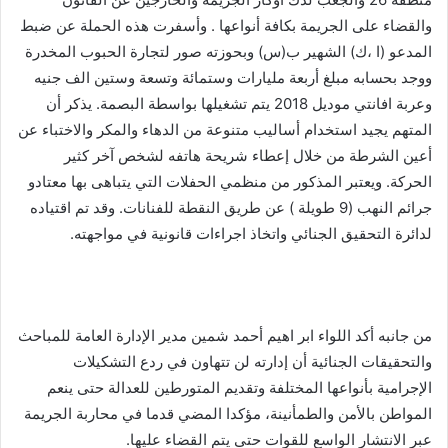
والقضاء على الجريمة بكافة أنواعها . وأسفرت هذه الحملة عن ضبط
المدعو (ا ،ك) الشهير ب(س) وبحوزته صور لتجارة الحبوب المخدرة
ووجد بحسابه مبلغ أربعة مليارات وستمائة وتسعة وستين الف جنيه
وعربة افانتي موديل 2018 يتم تشغيلها بواسطة البصمة. يذكر أن
المتهم يجيد استخدام أساليب متنوعة من الدهاء والمكر والاختباء عن
أعين الشرطة من خلال إعطاء شريحة هاتفه لشخص آخر كثير
الحركة. ويعتبر المذكور من منظمي الحفلات التي يتباهى بها معتادو
جرائم النهب (9 طويلة ) عن طريق النقطة للفنانات. وقد تم اقتياده
لدائرة التحقيق الجنائي واتخاذ اجراءات قانونية في مواجهته.
من جانبه أكد اللواء ابر اهيم أحمد شمين مدير الإدارة العامة للمباحث
والتحقيقات الجنائية أن إدارته لن تتهاون في ردع التشكيلات
الإجرامية بأنواعها المختلفة وتقديم المتورطين للعدالة حتى ينعم
المواطن بالأمن والطمأنينة، مؤكدا المضي قدما في محاربة الجريمة
عبر الانتشار الواسع للقوات حتى يتم القضاء عليها.