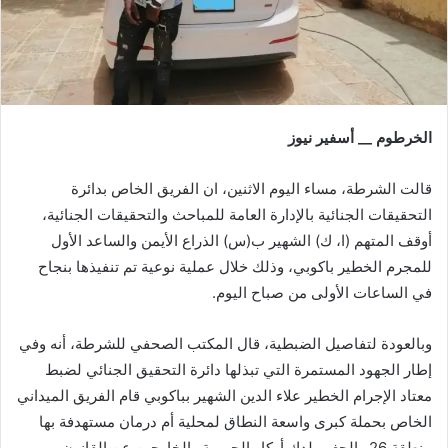
الخرطوم __ أسفير نيوز
قالت الشرطة، مساء اليوم الاثنين، ان الفريق الخاص بدائرة
التحقيقات الجنائية بالإدارة العامة للمباحث والتحقيقات الجنائية،
أوقف المتهم (ا، ك) الشهير ب(س) الذراع الأيمن والساعد الأول
للمجرم الخطير باكوبي، وذلك خلال عملية نوعية تم تنفيذها بنجاح
في الساعات الأولى من صباح اليوم.
وبالعودة لتفاصيل الضبطية، قال المكتب الصحفي للشرطة، أنه وفي
إطار الجهود المستمرة التي تبذلها دائرة التحقيق الجنائي لضبط
معتاد الإجرام الخطير علاء الدين الشهير بباكوبي قام الفريق الميداني
الخاص بحملة كبرى واسعة النطاق لمحلية أم درمان مستهدفة بها
منطقة 26 والجغب لدك أوكار الجريمة والخارجين عن القانون