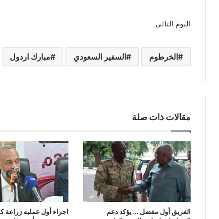
اليوم التالي
الخرطوم
السفير السعودي
مبارك اردول
مقالات ذات صلة
الفريق أول مفضل … يؤكد دعم
اجراء أول عمليه زراعة ك