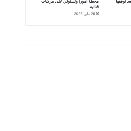
د توقفها
محطة أمورا وتستولي على مركبات
قتالية
29 مايو، 2026