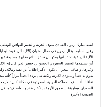
انتقد مبارك أردول القيادي بقوى الحرية والتغيير التوافق الوطني
وغير السليم. وقال أردول في مقال بعنوان (الآلية الرباعية: البد
الآلية الرباعية تعتقد أنها يمكن أن تحقق نتائج مغايرة وسليمة غي
أين يستمدها السفير السعودي الحسن بن جعفر الذي قال إنه الأق
وغيرها، وأضاف: ينبغي أن يكون الأكثر اطلاعاً عن بقية زملائه، 
يقوم به خطأ وسيؤدي لكارثة ولكنه ظل يردد الخطأ مراراً كأنه مج
نقلنا له أننا نضع المملكة العربية السعودية في مكانة كبيرة لا ي
للسودان وبطريقة ستعمق الأزمة بدلاً عن علاجها، وأضاف: ينبغي 
الصفحة الأخيرة.