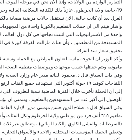
التقارير الواردة من الولايات، وإننا الآن نحن في مرحلة الموجة ا
19،خاصة ولاية الخرطوم، عازياً ذلك للكثافة السكانية العالية وحر
العزل بعد أن كانت خالية، الان تستقبل حالات مرضية مصابة بالكور
وأشار هيثم الي ان حملات التطعيم بالكورنا واحدة من المجهودات 
واحدة من الاستراتيجيات التى اثبتت نجاحها فى كل دول العالم، لا
المستهدفة من المطعمين ، وأن هناك مازالت الفرقة كبيرة في ال
تحقيق شعار سد الفرقة.
وأكد الوزير ان الحوجة ماسة لتعاون المواطن مع الحملة وسعيه ل
مامونية ويتم حفظها حسب موجهات وموصفات منظمة الصحة العا
وفي ذات السياق قال د. محمود القائم مدير عام وزارة الصحة ولا
اللقاحات كوفيد ١٩ جولة أكتوبر التي تستهدف جميع الف
إلى أن الحملة تأخرت خلال الفترة الماضية نسبة للظروف التي ت
للوصول إلى أكبر عدد من المستهدفين بالتطعيم ، ونتمنى ان تؤ
وفي السياق قال د. صلاح الدين حسن موسى مدير الإدارة العامة 
تطعيم ٦١٥ ألف فرد من مواطني ولاية الخرطوم ولكل الفئا
(السرطانات والفشل الكلوي والكبد الوبائي) ، وتنطلق عبر ثلاث اس
وتغطي الحملة المؤسسات المختلفة والاحياء والأسواق التجارية و
وأكد موسى ان الوضع الوبائي في الولاية مطمئن وأنهم يعملون إ