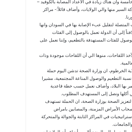
لخامسة وأن هناك زيادة في الاعداد المصابة بالكوفيد –
كة السير منها والي الولايات، وأضاف قائلاً:- مراكز
نا.
المتصلة لتقليل عبء الإصابة بها في السودان وانها
فتاً إلى أن الدولة تعمل بالوصول إلى الفئات
وصول للفئات المستهدفة بالتطعيم، وإننا نعمل على
أخذ اللقاحات، منوها الي أن اللقاحات موجودة وذات
لمية.
ية الخرطوم، ان وزارة الصحة تدشن اليوم حملة
ئات لرفع نسبة التطعيم والوصول المناعة المجتمعية، مشيرا
مر بها البلاد، وأضاف نعمل حسب خطة قاعدية
تي أكلها ونصل إلى المستهدف المطلوب.
لتعزيز الصحة بوزارة الصحة، ان الحملة تستهدف
ت وأصحاب الأمراض المزمنة، والمصابين بامراض
تراتيجيات في المراكز الثابتة والجوالة والمتحركة
الجامعات.
لى الوصول إلى الوضع ألامن وأضاف أن الولاية ليس