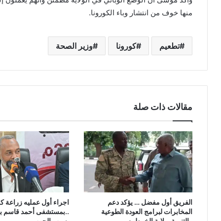
منها خوف من انتشار وباء الكورونا.
تطعيم
كورونا
وزير الصحة
مقالات ذات صلة
الفريق أول مفضل … يؤكد دعم
اجراء أول عمليه زراعة ك
المخابرات لبرامج العودة الطوعية
..بمستشفى أحمد قاسم بع
والتنمية بولاية الخرطوم
بسبب الحرب