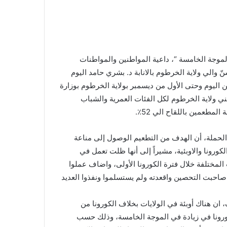
الموجة الخامسة “، داعية المواطنين والمواطنات
تلفة، فيما دشنّ والي ولاية الخرطوم بالانابة د. بشري حامد اليوم
وفيد-19 جولة أكتوبر إعتباراً من اليوم وحتى الأول من ديسمبر بولاية الخرطوم بوزارة
لتي تستهدف تطعيم ٦١٥ ألف من مواطني ولاية الخرطوم لكل الفئات العمرية والشباب
مطعمين باللقاح الي 52٪.
لحملة، أن الهدف من التطعيم الوصول إلى مناعة
ورونا والاوبئية، مشيراً إلى أنها ظلت تعمل في
مختلفة خلال فترة الكورونا الأولى، واضاف عملوا
 صاحبت التحصين واقعدته ولم يستسلموا ونفذوا العديد
 ان هناك أوبئة في الولايات بخلاف الكورونا من
لكورونا في زيادة في الموجة الخامسة، وذلك حسب