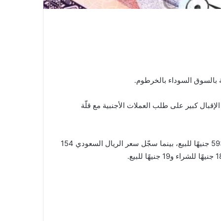
ية بالسوق السوداء بالخرطوم.
الإقبال كبير على طلب العملات الأجنبية مع قلّة
وأوضح أحد التجار أنّ سعر الدولار ارتّفع من 588 جنيهًا للشراء و593 جنيهًا للبيع، بينما سجّل سعر الريال السعودي 154