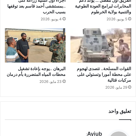
الفريق أول مفضل … يؤكد دعم
اجراء أول عمليه زراعة كلى
المخابرات لبرامج العودة الطوعية
..بمستشفى أحمد قاسم بعد توقفها
والتنمية بولاية الخرطوم
بسبب الحرب
5 يونيو، 2026
4 يونيو، 2026
القوات المسلحة.. تتصدى لهجوم
البرهان ..يوجه بإعادة تشغيل
على محطة أمورا وتستولي على
محطات المياه المتضررة بأم درمان
مركبات قتالية
23 مايو، 2026
29 مايو، 2026
تعليق واحد
ي
Ayiub
: