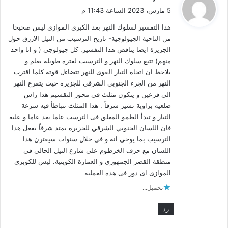
ق
5 مارس، 2023 الساعة 11:43 م
و
هذا التفسير لسلوك النهر بعد الكبرى الموازى ليس صحيحا
ل
من الناحية الجيولوجية- تاريخ الترسيب من النيل الازرق حول
الجزيرة ايضا يناقض هذا التفسير. كل جيولوجى ( و انا واحد
منهم) تتبع سلوك النهر و الترسيب لفترة طويلة يعلم و
يلاحظ ان اتجاه التيار القوى للنهر تتضاءل قوته كلما اقترب
النهر من الجزء الجنوبي الشرقى للجزيرة حيث يتفرع النهر
الى فرعين و يتكون مثلث فى محور التقسيم هذا راس
ضلعيه بزاوية تشير شرقاً . هذا المثلث تتباطأ فيه سرعة
التيار و تبدأ الطمو المعلق فى الترسب عاما بعد عاما و عليه
فان اللسان الجنوبي الشرقي للجزيرة يمتد شرقاً بفعل هذا
الترسيب بما يوحى انه و فى خلال سنوات سيقترن هذا
اللسان مع حرف الخرطوم على شارع النيل الحالى فى
منطقة القصر الجمهورى و العمارة الكويتية. ليس للكوبرى
الموازى اى دور فى هذه العملية
تحميل...
رد