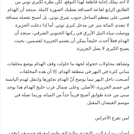
لا أحد يملك إجابة قاطعة لهذا التوقع، لكن نظرة لكبري توتي من
الطابق الرابع لقاعة الصداقة يعطيك الصورة كاملة. ستجد أن الهدام
قضى على معظم الساحل جنوب شرق توتي، بل أصبح تفصله مسافة
لا تتعدى المائة متر عن مدخل كبري توتي. أما إذا دخلت الجزيرة
ووصلت مياه النيل الأزرق في ركنها الجنوبي الشرقي، ستجد أن
الهدام فعلاً أحدث خليجاً يمكن أن يقسم الجزيرة لقسمين، بحيث
يصبح الكبري لا يصل الجزيرة.
وتشاهد محاولات خجولة لجهة ما حاولت وقف الهدام بوضع مخلفات
مباني كثرة في النهر في منطقة الهدام، إلا أن هذه المخلفات
أصبحت داخل النهر مما يوضح أنّ الهدام تجاوزها وانتقل لهدم اليابسة
في جسم الجزيرة، الأصلي. وعلى شمال غرب خليج الهدام هذا يوجد
مبنى من عدة طوابق أصبح قريباً جداً من المياه، وربما تصله في
موسم الفيضان المقبل.
لمن تقرع الأجراس
اتصلت بوزارة البنى التحتية بولاية الخرطوم لمعرفة جهودهم لوقف