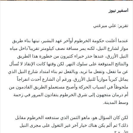
اسفير نيوز
تقرير: علي ميرغني
عندما أعلنت حكومة الخرطوم أوآخر عهد البشير، نيتها بناء طريق
مواز لشارع النيل، لكنه يمر مسافة نصف كيلومتر تقريبا ًداخل مياه
النيل الأزرق، عندها حذر خبراء كثيرون من خطورة هذا الطريق
والنتائج المتوقعة على سلوك النهر. لكن وقتها كانت الإنقاذ لا تُسأل
عن ما تفعل، وتفعل ما تريد. وبالفعل تم بناء امتداد شارع النيل الذي
يماثل كبرياً موازياً للنيل الأزرق. ورغم أن الشارع أحدث انفراجاً
ملحوظاً في انسياب الحركة وأصبح مستعملو الطريق القادمون من
أم درمان متجهون إلى شرق الخرطوم يتفادون المرور في زحمة
وسط المدينة.
لكن كان السؤال هو، ماهو الثمن الذي ستدفعه الخرطوم مقابل
ذلك؟ ثم ألم يكن هناك خيار آخر غير التغول على مجرى النيل
الأزرق؟