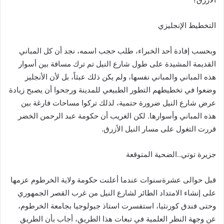
التخطيط الإنجليزي
وبحسب إفادة أحد الخبراء، طلب حجب اسمه، نجد أن كل المباني
القديمة المشيدة على طول شارع النيل تم ترك مسافة بين أسوار
هذه المباني والمباني نفسها، ولم يكن ذلك عبثاً، بل لأن الأنجليز
وضعوا في تخطيطهم التطور الطبيعي للمدينة ورجحوا أن يصبح زيادة
عرض شارع النيل ضرورة حتمية، لذلك تركوا مساحات فارغة بين
هذه المباني وأسوارها. لكن الغريب أن حكومة عبد الرحمن الخضر
قررت التغول على مسار النيل الأزرق.
جزيرة توتي..الضحية المتوقعة
قبل حوالى عشرةسنوات عندما أعلنت حكومة ولاية الخرطوم عزمها
على إنشاء الامتداد الطائر لشارع النيل من غرب القصر الجمهوري
وحتى فندق كورنثيا، استفسرت استاذ جيولوجيا بجامعة الخرطوم،
عن وجهة النظر العلمية في تبعات هذا الطريق، أجاب بأن الطريق