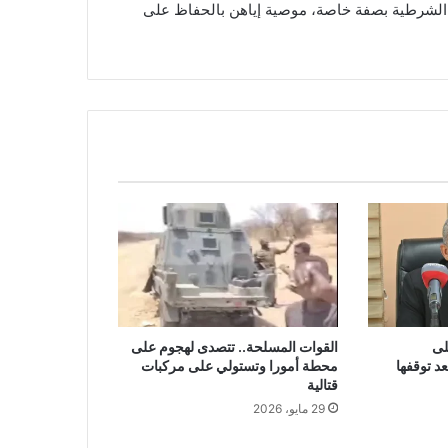
أة الشرطية بصفة خاصة، موصية إياهن بالحفاظ على
لى
القوات المسلحة.. تتصدى لهجوم على
د توقفها
محطة أمورا وتستولي على مركبات
قتالية
29 مايو، 2026