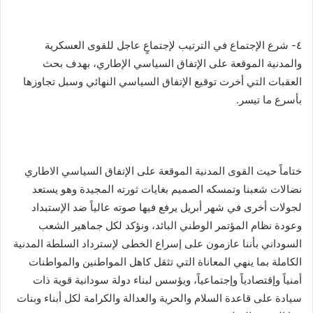
٤- شرع الإجتماع في الترتيب لإجتماعٍ عاجل للقوى العسكرية
والمدنية الموقعة على الإتفاق السياسي الإطاري، بهدف بحث
العقبات التي أخرت توقيع الإتفاق السياسي النهائي وسبل تجاوزها
بأسرع ما تيسر.
ختاماً حيت القوى المدنية الموقعة على الإتفاق السياسي الاطاري
نضالات شعبنا وتمسكه الصميم بغايات ثورته المجيدة وهو يستعد
لجولات أخرى في شهر أبريل يرفع فيها صوته عالياً ضد الإستبداد
وعودة نظام المؤتمر الوطني البائد، ونؤكد لكل جماهير الشعب
السوداني بأننا عازمون على إسراع الخطى لإسترداد السلطة المدنية
الكاملة بما ينهي المعاناة التي تثقل كاهل المواطنين والمواطنات
أمنياً وإقتصادياً وإجتماعياً، ويؤسس لبناء دولة سودانية قوية ذات
سيادة على قاعدة السلام والحرية والعدالة والكرامة لكل أبناء وبنات