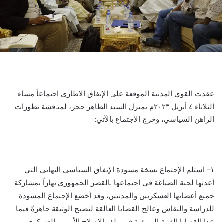
عقدت القوى المدنية الموقعة على الإتفاق الاطاري اجتماعاً مساء
الثلاثاء ٤ أبريل ٢٠٢٣م بمنزل السيد الطاهر حجر، لمناقشة تطورات
الراهن السياسي، وخرج الإجتماع بالآتي:
١- استلم الإجتماع نسخة مسودة الإتفاق السياسي النهائي التي
أعدتها لجنة الصياغة في اجتماعها بالقصر الجمهوري نهاراً بمشاركة
جميع أعضائها العسكريين والمدنيين، وقد أخضع الإجتماع المسودة
للدراسة والنقاش وعالج القضايا العالقة لتصبح الوثيقة جاهزةً فيما
عدا القضايا الفنية المتبقية في ملف الإصلاح الأمني والعسكري.