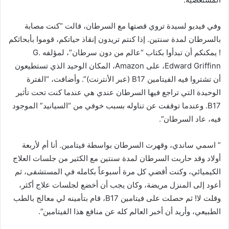
وفي فيديو لسيدة تروي قصتها مع السرطان، قالت “كنت مصابة
بالسرطان لمدة سنتين. إذا كنتم تريدون إنقاذ حياتكم، قوموا بأبحاثكم
! يمكنكم أن تبدأوا بكتاب “عالم من دون سرطان”، لمؤلفه G.
Edward Griffinn، على Amazon، المكان الوحيد الذي تستطيعون
أن تشتروا فيه الفيتامين B17 (عبر الأنترنت)”. وأضافت، “الفترة
الوحيدة التي تراجع فيها السرطان عندي هي عندما كنت تحت تأثير
B17. وعندما توقفت عن تناوله بسبب خوفي من “السيانيد” الموجود
فيه، عاد السرطان”.
” اسمي ساندي، وقهرت السرطان بواسطة فيتامين. أنا أم لأربعة
أولاد وقد حاربت السرطان لمدة سنتين مع الكثير من جلسات العلاج
الكيميائي، وكنت أقضي كل مرة أسبوعاً بكامله في المستشفى، ثم
أعود إلى المنزل مريضة، وكان يجب أن أخضع لجلسات علاج أكثر،
وقلت لا! ثم حصلت على فيتامين B17، قام بتأمينه لي معالج بالطب
الطبيعي، وأريد أن أخبر العالم كله عن منافع هذا الفيتامين”.