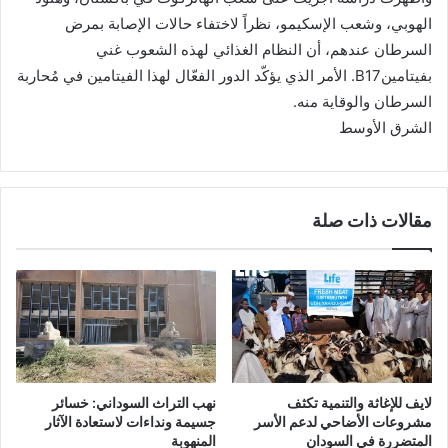
الهوبي، وشعب الإسكيمو، نظراً لاختفاء حالات الإصابة بمرض
السرطان عندهم، أن النظام الغذائي لهذه الشعوب غني
بفيتامينB17. الأمر الذي يؤكّد الدور الفعّال لهذا الفيتامين في مُحاربة
السرطان والوقاية منه.
الشرق الأوسط
مقالات ذات صلة
نهب التراث السوداني: خسائر
لايف للإغاثة والتنمية تكثف
جسيمة ونداءات لاستعادة الآثار
مشروعات الأضاحي لدعم الأسر
المنهوبة
المتضررة في السودان