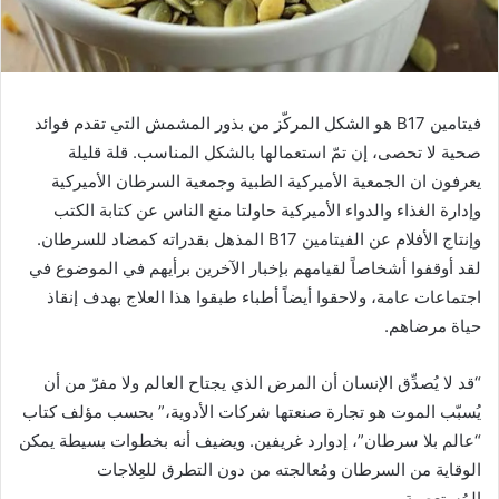
فيتامين B17 هو الشكل المركّز من بذور المشمش التي تقدم فوائد
صحية لا تحصى، إن تمّ استعمالها بالشكل المناسب. قلة قليلة
يعرفون ان الجمعية الأميركية الطبية وجمعية السرطان الأميركية
وإدارة الغذاء والدواء الأميركية حاولتا منع الناس عن كتابة الكتب
وإنتاج الأفلام عن الفيتامين B17 المذهل بقدراته كمضاد للسرطان.
لقد أوقفوا أشخاصاً لقيامهم بإخبار الآخرين برأيهم في الموضوع في
اجتماعات عامة، ولاحقوا أيضاً أطباء طبقوا هذا العلاج بهدف إنقاذ
حياة مرضاهم.
“قد لا يُصدِّق الإنسان أن المرض الذي يجتاح العالم ولا مفرّ من أن
يُسبّب الموت هو تجارة صنعتها شركات الأدوية،” بحسب مؤلف كتاب
“عالم بلا سرطان”، إدوارد غريفين. ويضيف أنه بخطوات بسيطة يمكن
الوقاية من السرطان ومُعالجته من دون التطرق للعِلاجات
المُستعصية.