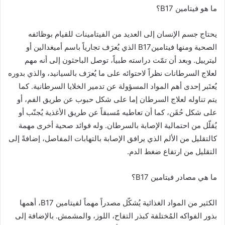
ما هو فيتامين B17؟
يحتاج جسم الإنسان إلى العديد من الفيتامينات للقيام بوظائفه
الصحية ومنها فيتامينB17 الذي يُعرَف تجارياً باسم أميغدالين أو
ليترييل. وبعد أن تمّت دراسته طبياً، توصل الباحثون إلى أنه مهم
لعلاج السرطانات نظراً لاحتوائه على ما يُعرَف بالسيانيد، والذي بدوره
يُعتَبر إحدى أهم المواد المسؤولة عن تدمير الخلايا السرطانية. كما
يتم تناوله لعلاج السرطان إما على شكل حبوب عن طريق الفم، أو
على شكل حُقَن، كما أن تعاطيه مُسبقاً عن طريق الأغذية يُجنّب أو
يُقلّل من احتمالية الإصابة بالسرطان. وله فوائد صحية أخرى مهمة
كالتقليل من الألم الذي يرافق الإصابة بالتهابات المفاصل، إضافةً إلى
التقليل من ارتفاع ضغط الدم.
ما هي مصادر فيتامين B17؟
الكثير من المواد الغذائية يُشكّل مصدراً مهماً لفيتامين B17، أهمها
بذور الفواكه المُختلفة كبذر التفاح، اللوز، والمشمش. بالإضافة إلى