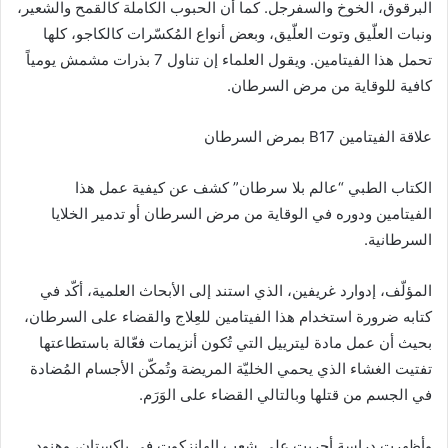
البرقوق، الخوخ والسفرجل. كما أن الحبوب الكاملة كالقمح والشعير،
ونبات العلّيق وتوت العلّيق، وبعض أنواع المُكسّرات كالكاجو، كلها
تحمل هذا الفيتامين. ويقول العلماء إن تناول 7 بذرات مشمش يومياً
كافية للوقاية من مرض السرطان.
علاقة الفيتامين B17 بمرض السرطان
الكتاب الطبي “عالم بلا سرطان” كشف عن كيفية عمل هذا
الفيتامين ودوره في الوقاية من مرض السرطان أو تدمير الخلايا
السرطانية.
المؤلّف، إدوارد غريفين، الذي استند إلى الأبحاث العلمية، أكّد في
كتابه ضرورة استخدام هذا الفيتامين للعِلاج والقضاء على السرطان،
بحيث أن عمل مادة ليترييل التي تُكون أنزيمات فعّالة باستطاعتها
تفتيت الغشاء الذي يحمي الخليّة المريضة وتُمكّن الأجسام المُضادة
في الجسم من قتلها وبالتالي القضاء على الوَرَم.
وأظهرت دراسة أجريت على شعب الهانزكوت في باكستان، وهنود