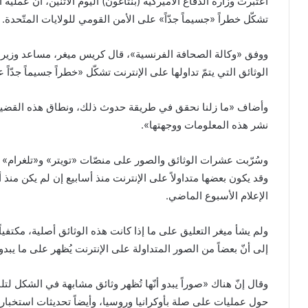
اعتبرت وزارة الدفاع الأميركية (بنتاغون) اليوم الاثنين، أنّ عملية
تشكّل خطراً «جسيماً جدّاً» على الأمن القومي للولايات المتّحدة.
ووفق «وكالة الصحافة الفرنسية»، قال كريس ميغر، مساعد وزير ا
الوثائق التي يتمّ تداولها على الإنترنت تشكّل «خطراً جسيماً جدّا
وأضاف «ما زلنا نحقق في طريقة حدوث ذلك، ونطاق هذه القضية. 
نشر هذه المعلومات ووجهتها».
وسُرّبت عشرات الوثائق والصور على منصّات «تويتر» و«تلغرام» و
وقد يكون بعضها متداولاً على الإنترنت منذ أسابيع إن لم يكن من
الإعلام الأسبوع الماضي.
ولم يشأ ميغر التعليق على ما إذا كانت هذه الوثائق أصلية، مكتفياً 
إلى أنّ بعضاً من الصور المتداولة على الإنترنت يُظهر على ما يب
وقال إنّ هناك «صوراً يبدو أنّها تُظهر وثائق مشابهة في الشكل لتل
حول عمليات على صلة بأوكرانيا وروسيا، وأيضاً تحديثات استخبارية أ