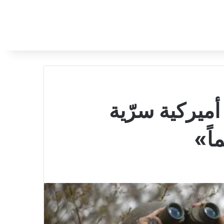
أميركية سرّية
اً»