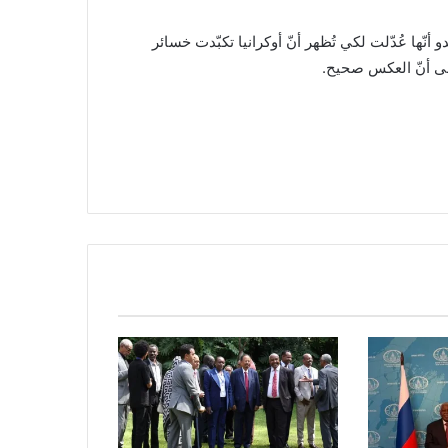
 أنّها عُدّلت لكي تُظهر أنّ أوكرانيا تكبّدت خسائر
إلى أنّ العكس صحيح.