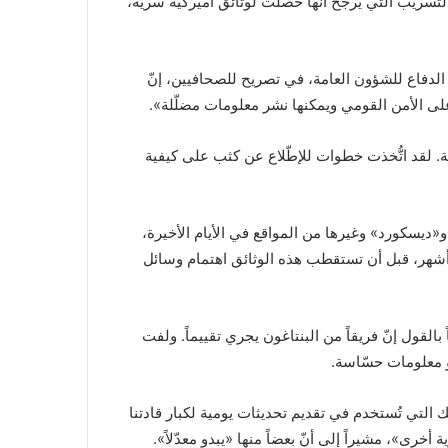
 التسريب التي يرجّح أنّها حصلت لوثائق أميركية سريّة،
لدفاع للشؤون العامة، في تصريح للصحافيين، إنّ
ً على الأمن القومي ويمكنها نشر معلومات مضلّلة».
لقد اتُّخذت خطوات للإطّلاع عن كثب على كيفية
«ديسكورد» وغيرها من المواقع في الأيام الأخيرة،
ذ أشهر، قبل أن تستقطب هذه الوثائق اهتمام وسائل
بالقول إنّ فريقاً من البنتاغون يجري تقييماً. ولفت
دو معلومات حسّاسة.
ك التي تُستخدم في تقديم تحديثات يومية لكبار قادتنا
خرى»، مشيراً إلى أنّ بعضاً منها «يبدو معدّلاً».