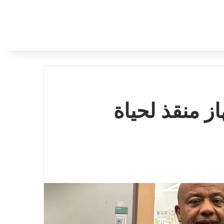
 منقذ لحياة