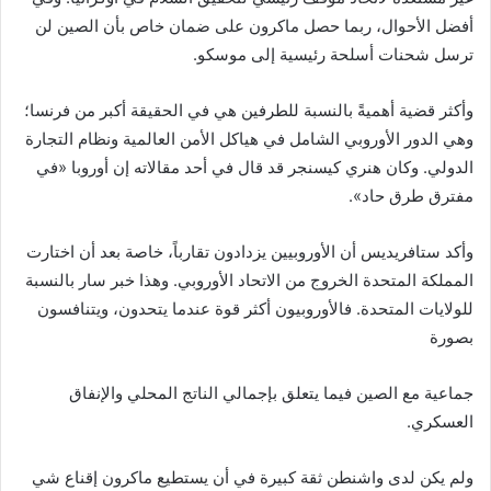
أفضل الأحوال، ربما حصل ماكرون على ضمان خاص بأن الصين لن
ترسل شحنات أسلحة رئيسية إلى موسكو.
وأكثر قضية أهميةً بالنسبة للطرفين هي في الحقيقة أكبر من فرنسا؛
وهي الدور الأوروبي الشامل في هياكل الأمن العالمية ونظام التجارة
الدولي. وكان هنري كيسنجر قد قال في أحد مقالاته إن أوروبا «في
مفترق طرق حاد».
وأكد ستافريديس أن الأوروبيين يزدادون تقارباً، خاصة بعد أن اختارت
المملكة المتحدة الخروج من الاتحاد الأوروبي. وهذا خبر سار بالنسبة
للولايات المتحدة. فالأوروبيون أكثر قوة عندما يتحدون، ويتنافسون
بصورة
جماعية مع الصين فيما يتعلق بإجمالي الناتج المحلي والإنفاق
العسكري.
ولم يكن لدى واشنطن ثقة كبيرة في أن يستطيع ماكرون إقناع شي