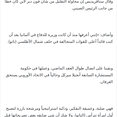
وقال ستافريديس إن محاولة التقليل من شأن فون دير لاين كان خطأ
من جانب الرئيس الصيني.
وأضاف: «إنني أعرفها منذ أن كانت وزيرة للدفاع في ألمانيا بعد أن
كنت قائداً أعلى للقوات المتحالفة في حلف شمال الأطلسي (ناتو).
وبقينا على اتصال طوال العقد الماضي، وعملها في حكومة
المستشارة السابقة أنجيلا ميركل وحالياً في الاتحاد الأوروبي يستحق
العرفان.
فهي صلبة، وعميقة التفكير، وذكية استراتيجياً ومرشحة بارزة لتصبح
أول امرأة تترأس (الناتو). ولا شك أن شي ضايقه بعض تصريحاتها قبل