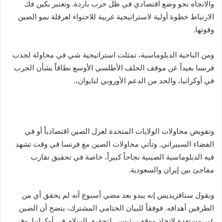
والاتجاه نحو وضع اقتصادي في ظل حرب باردة. وتعتبر بكين فك
الارتباط خطوة أولية لاستراتيجية غربية للاحتواء لعرقلة نمو الصين
وقوتها.
ومن الناحية الدبلوماسية، تمثلت استراتيجية شي في محاولة لجذب
فرنسا بعيداً عن موقف الحلف الأطلسي الأوسع نطاقاً بشأن الحرب
في أوكرانيا، والحد من الدعم الأوروبي لتايوان،.
وتقويض محاولات الولايات المتحدة لعزل الصين اقتصادياً أو في
الفضاء السيبراني. وتأتي محاولات الصين مع فرنسا في وقت تشهد
فيه الدبلوماسية الصينية نجاحاً كبيراً، خاصة في تحقيق تقارب
مفاجئ بين إيران والسعودية.
ويقول ستافريديس إنه يبدو بعد مضي أسبوع أنه لم يحقق أي من
الطرفين أهدافه. فوفقاً للبيان الختامي المشترك، يتضح أن الصين
غير مستعدة لاتخاذ موقف رئيسي لتحقيق السلام في أوكرانيا. وفي