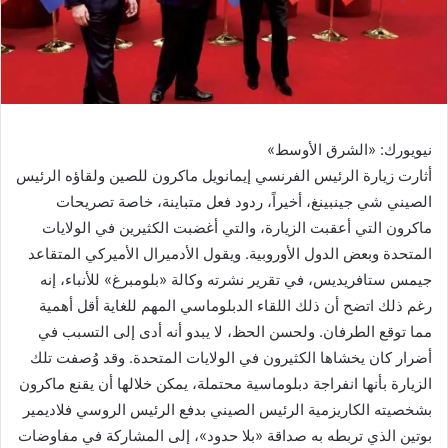
نيويورك: «الشرق الأوسط»
أثارت زيارة الرئيس الفرنسي إيمانويل ماكرون للصين ولقاؤه الرئيس
الصيني شي جينبينغ، أخيراً، ردود فعل متباينة، خاصة تصريحات
ماكرون التي أعقبت الزيارة، والتي أغضبت الكثيرين في الولايات
المتحدة وبعض الدول الأوروبية. ويقول الأدميرال الأميركي المتقاعد
جيمس ستافريديس، في تقرير نشرته وكالة «بلومبرغ» للأنباء، إنه
رغم ذلك اتضح أن ذلك اللقاء الدبلوماسي المهم للغاية أقل أهمية
مما توقع الطرفان. ولحسن الحظ، لا يبدو أنه أدى إلى التسبب في
أضرار كان يخشاها الكثيرون في الولايات المتحدة. وقد وُصفت تلك
الزيارة بأنها انفراجة دبلوماسية محتملة، يمكن خلالها أن يقنع ماكرون
بشخصيته الكاريزمية الرئيس الصيني بدفع الرئيس الروسي فلاديمير
بوتين الذي تربطه به صداقة «بلا حدود»، إلى المشاركة في مفاوضات