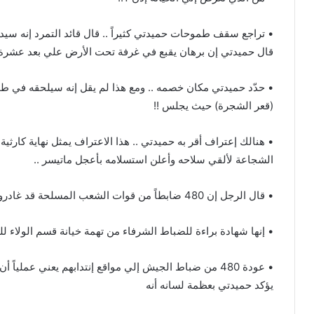
• تراجع سقف طموحات حميدتي كثيراً .. قال قائد التمرد إنه سي
قال حميدتي إن برهان يقبع في غرفة تحت الأرض علي بعد عشرة 
• حدّد حميدتي مكان خصمه .. ومع هذا لم يقل إنه سيلحقه في طوا
(قعر الشجرة) حيث يجلس !!
• هنالك إعتراف أقر به حميدتي .. هذا الاعتراف يمثل نهاية كارثي
الشجاعة لألقي سلاحه وأعلن استسلامه بأعجل ماتيسر ..
• قال الرجل إن 480 ضابطاً من قوات الشعب المسلحة قد غادروا الدعم السريع وأنتظموا بصف الجيش ..
• إنها شهادة براءة للضباط الشرفاء من تهمة خيانة قسم الولاء ل
• عودة 480 من ضباط الجيش إلي مواقع إنتدابهم يعني عمل
يؤكد حميدتي بعظمة لسانه أنه