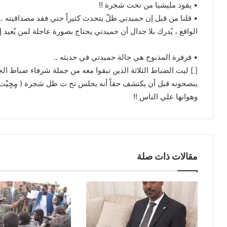
• يقود مليشيا من تحت شجرة !!
• قلنا من قبل إن حميدتي ظلّ يتحدث كثيراً حتي فقد مصداقيته .. 
الواقع ، يُدرك بلا جدال أن حميدتي يحتاج بصورة عاجلة لمن يُعيد إل
• فرفرة المذبوح هي حالة حميدتي في حديثه ..
[ ] ليت الضباط الثلاثة الذين تبقوا معه من جملة شرفاء ضباط ا
ينصحونه قبل أن يكتشف حقاً أنه يجلس تح ت ظل شجرة ( مٍخٍيْت
وهوانها علي الناس !!
مقالات ذات صلة