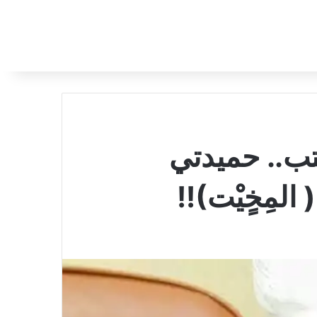
تب.. حميدتي
مِخٍيْت)!!