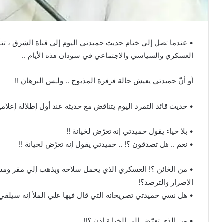
• عندما تصل إلي ختام حديث حميدتي اليوم إلي قناة الشرق ، تتأك
العسكري والسياسي والاجتماعي في سودان هذه الأيام ..
أو أنّ حميدتي يعيش حالة فرفرة المذبوح .. وليس البرهان !!
• حديث قائد التمرد اليوم يتناقض مع حديثه عند أول إطلالة إعلامي
• بلا حياء يقول حميدتي إنه تعرّض لخيانة !!
• نعم .. هل تصدقون ؟! .. حميدتي يقول إنه تعرّض لخيانة !!
• من الخائن ؟! العسكري الذي يحمل سلاحه ويذهب إلي مقر ومسك
الإصرار والترصد؟!
• هل نسي حميدتي تصريحاته التي قال فيها علي الملأ إنه سيلقي ا
• من الذي تعرّض إلي الخيانة إذن ؟!!