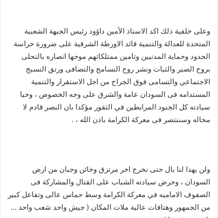
وعلى خلفية ذلك اكد الاستاذ الأمين داؤود رئيس الجبهة الشعبية
المتحدة للعدالة والتنمية قائد الاورطة الشرقية على ضرورة حراسة
الحدود وحماية المدنيين وتامين ممتلكاتهم موجها انصاره بالتحلى
بروح الصبر والثبات ونشر روح التسامح والتصافى ورتق النسيج
الاجتماعي والتسامى فوق الجراح من اجل الاستقرار والتنمية
المستدامه فى السودان عامة والشرق على وجه الخصوص ، وحيا
سيادته كل الجنود المرابطين في الثقور مؤكدا بان النصر قادم لا
محاله وسننتصر فى معركة الكرامة باذن الله ، .
ولن يهدا لنا بال حتى نخرج اخر مرتزق وخائن وجبان من ارض
السودان ، وحرض سيادته الشباب على القتال والمشاركة فى
الصفوف الاماميه في معركة الكرامة وسط حماس عالى وتفاعل كبير
من الجمهور وهتافات عالية ملات المكان ( جيش واحد شعب واحد …