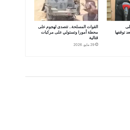
لى
القوات المسلحة.. تتصدى لهجوم على
د توقفها
محطة أمورا وتستولي على مركبات
قتالية
29 مايو، 2026