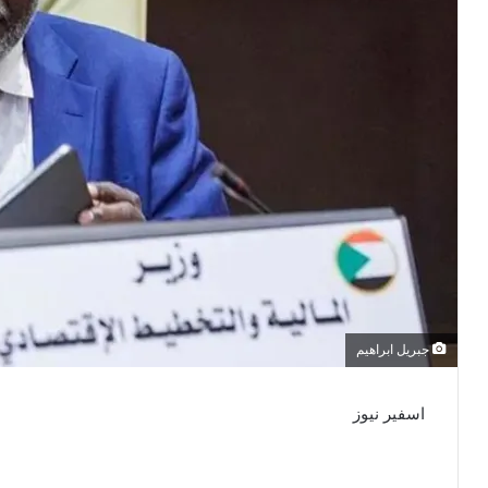
جبريل ابراهيم
اسفير نيوز