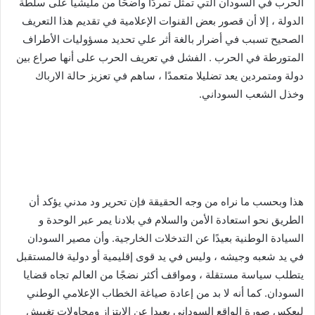
الحرب في السودان التي تمثل تمردًا واضحًا من مليشيا على سلطة
الدولة ، إلا أن قصور بعض القنوات الإعلامية في تقديم هذا التعريف
الصحيح تسبب في أضرار بالغة أثر علي تحديد مسؤوليات الأطراف
المتورطة في الحرب . الفشل في تعريف الحرب على أنها صراع بين
دولة ومتمردين يعد تضليلا متعمدًا ، ساهم في تعزيز حالة الارباك
وخذل الشعب السوداني.
هذا وبحسب ما نراه من وجه الحقيقة فإن تحرير ود مدني يؤكد أن
الطريق نحو استعادة الأمن والسلام في بلادنا يمر عبر الوحدة و
السيادة الوطنية بعيدًا عن التدخلات الخارجية. وأن مصير السودان
في يد شعبه وجيشه ، وليس في يد قوى إقليمية أو دولية فالمستقبل
يتطلب سياسة مستقلة ، ومواقف أكثر نضجًا من العالم تجاه قضايا
السودان. كما أنه لا بد من إعادة صياغة الخطاب الإعلامي الوطني
ليعكس صورة الواقع السوداني بعيدا عن الابتزاز ومحاولات تغبيش