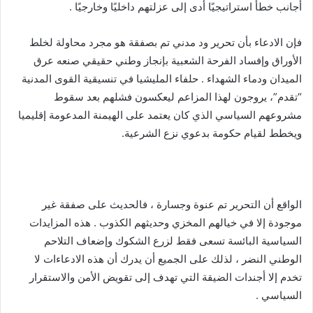
أجانب خطأً استراتيجيًا أدى إلى عزلتهم داخليًا وخارجيًا .
فإن الادعاء بأن تحرير ود مدني تم بصفقة هو مجرد محاولة لخلط
الأوراق وإفساد الفرحة الشعبية بإنجاز وطني حقيقي صنعه عرق
الميدان ودماء الشهداء . حلفاء المليشيا في تنسيقية القوى المدنية
“تقدم”، يروجون لهذا المزاعم ليعكسون فشلهم بعد سقوط
مشروعهم السياسي الذي كان يعتمد على الهيمنة المدعومة إقليميا
ويخطط لقيام حكومة بدعوي نزع الشرعية.
الواقع أن التحرير تم عنوة وجسارة ، فالحديث على صفقة غير
موجودة إلا في خيالهم المخزي وحديثهم الكذوب . هذه المزايدات
السياسية البائسة تسعى فقط لزرع الشكوك وإضعاف التلاحم
الوطني النضر ، لذلك على الجميع أن يدرك أن هذه الادعاءات لا
تخدم إلا أجندات الضيقة التي تهدف إلى تقويض الأمن والاستقرار
السياسي .