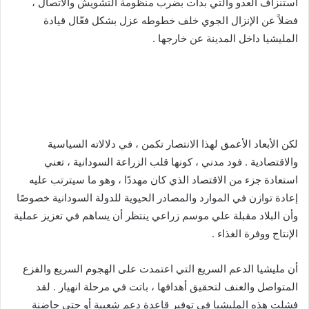
استنزاف العدو والتي بدأت بضرب منظومة التشويش والاتصال ،
فضلاً عن الإنزال الجوي خلف خطوطه عزل بشكل فعّال قيادة
المليشيا داخل المدينة عن خارجها .
لكن الأبعاد الأعمق لهذا الانتصار تكمن ، في دلالاته السياسية
والاقتصادية . فود مدني ، كونها قلب الزراعة السودانية ، تعني
استعادة جزء من الاقتصاد الذي كان مهددًا ، وهو ما سيترتب عليه
إعادة توازن في الموارد والمصادر الحيوية للدولة السودانية خصوصًا
وأن البلاد مقبلة علي موسم زراعي ينتظر أن يساهم في تعزيز عملية
الإنتاج ووفرة الغذاء .
أن مليشيا الدعم السريع التي اعتمدت على الهجوم السريع والفزع
المتواصل والعنف لتحقيق أهدافها ، باتت في مرحلة انهيار . لقد
فشلت هذه المليشيا في توفير قاعدة دعم شعبية أو حتى حاضنة