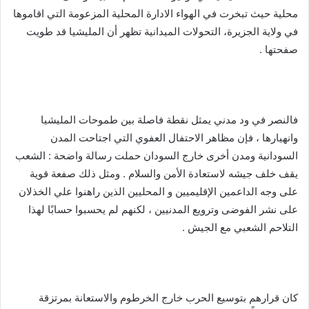
محلية حيث تبخرت في الهواء الادارة المحلية المزعومة التي اقاموها
في ولاية الجزيرة، التحولات الميدانية تظهر أن المليشيا قد طويت
صفحتها .
فالنصر في ود مدني يمثل نقطة فاصلة بين طموحات المليشيا
وانهيارها ، فإن مظاهر الاحتفال العفوي التي اجتاحت المدن
السودانية ومدن أخرى خارج السودان حملت رسالة واضحة : الشعب
يقف خلف جيشه لاستعادة الأمن والسلام . ومثل ذلك صفعة قوية
على وجه الداعمين الإقليميين و المحليين الذين راهنوا علي الخذلان
على نشر الفوضى وترويع المدنيين ، لكنهم لم يحسبوا حسابًا لهذا
التلاحم الشعبي مع الجيش .
كان قرارهم بتوسيع الحرب خارج الخرطوم والاستعانة بمرتزقة