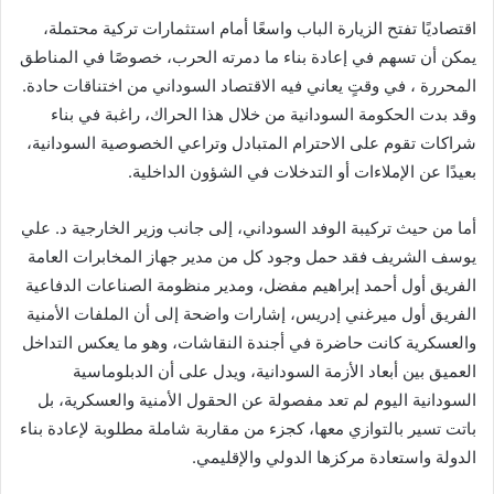
اقتصاديًا تفتح الزيارة الباب واسعًا أمام استثمارات تركية محتملة،
يمكن أن تسهم في إعادة بناء ما دمرته الحرب، خصوصًا في المناطق
المحررة ، في وقتٍ يعاني فيه الاقتصاد السوداني من اختناقات حادة.
وقد بدت الحكومة السودانية من خلال هذا الحراك، راغبة في بناء
شراكات تقوم على الاحترام المتبادل وتراعي الخصوصية السودانية،
بعيدًا عن الإملاءات أو التدخلات في الشؤون الداخلية.
أما من حيث تركيبة الوفد السوداني، إلى جانب وزير الخارجية د. علي
يوسف الشريف فقد حمل وجود كل من مدير جهاز المخابرات العامة
الفريق أول أحمد إبراهيم مفضل، ومدير منظومة الصناعات الدفاعية
الفريق أول ميرغني إدريس، إشارات واضحة إلى أن الملفات الأمنية
والعسكرية كانت حاضرة في أجندة النقاشات، وهو ما يعكس التداخل
العميق بين أبعاد الأزمة السودانية، ويدل على أن الدبلوماسية
السودانية اليوم لم تعد مفصولة عن الحقول الأمنية والعسكرية، بل
باتت تسير بالتوازي معها، كجزء من مقاربة شاملة مطلوبة لإعادة بناء
الدولة واستعادة مركزها الدولي والإقليمي.