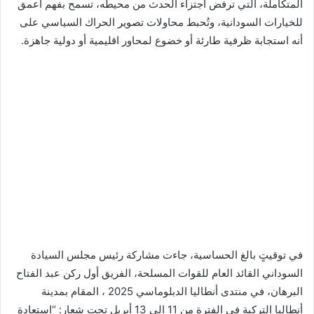
المتكاملة، التي ترفض اجتزاء الحدث من محيطه، تسمح بفهم أعمق
للخيارات السودانية، وتُحبط محاولات تصوير الحراك السياسي على
أنه استجابة ظرفية طارئة أو خضوع لمحاور اقليمية أو دولية جاهزة.
في توقيتٍ بالغ الحساسية، جاءت مشاركة رئيس مجلس السيادة
السوداني القائد العام للقوات المسلحة، الفريق أول ركن عبد الفتاح
البرهان، في منتدى أنطاليا الدبلوماسي 2025 ، المقام بمدينة
أنطاليا التركية في الفترة من 11 الي 13 أبريل تحت شعار: “استعادة