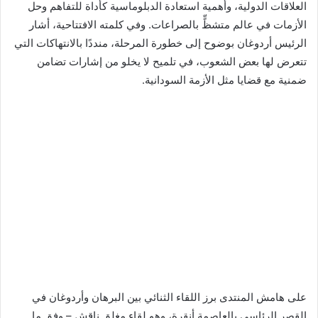
العلاقات الدولية، وأهمية استعادة الدبلوماسية كأداة للتفاهم وحل
الأزمات في عالم متشظٍّ بالصراعات. وفي كلمته الافتتاحية، أشار
الرئيس أردوغان بوضوح إلى خطورة المرحلة، منددًا بالانتهاكات التي
تتعرض لها بعض الشعوب، في تلميح لا يخلو من إشارات تضامن
ضمنية مع قضايا مثل الأزمة السودانية.
على هامش المنتدى برز اللقاء الثنائي بين البرهان وأردوغان في
القصر الرئاسي بالعاصمة أنقرة، وهو لقاء مغلق ناقش – وفق ما