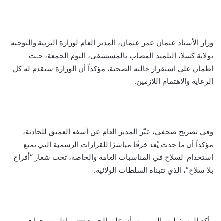
وزار الأستاذ عثمان عمر عثمان، المدير العام لوزارة التربية والتوجيه
بولاية كسلا، التلميذ المصاب بالمستشفى، اليوم الجمعة، حيث
اطمأن على استقرار حالته الصحية، مؤكداً أن الوزارة ستقدم له كل
الرعاية والاهتمام اللازمين.
وفي تصريح صحفي، عبّر المدير العام عن أسفه العميق للحادثة،
مؤكداً أن ما حدث يُعد خرقًا مباشرًا للقرارات الرسمية التي تمنع
استخدام السلاح في المناسبات العامة والخاصة، تحت شعار “أفراح
بلا سلاح”، الذي تتبناه السلطات الولائية.
وأكد المسؤولون التربويون أن على الجميع — مواطنين وجهات