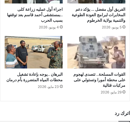
الفريق أول مفضل … يؤكد دعم
اجراء أول عمليه زراعة كلى
المخابرات لبرامج العودة الطوعية
..بمستشفى أحمد قاسم بعد توقفها
والتنمية بولاية الخرطوم
بسبب الحرب
5 يونيو، 2026
4 يونيو، 2026
القوات المسلحة.. تتصدى لهجوم
البرهان ..يوجه بإعادة تشغيل
على محطة أمورا وتستولي على
محطات المياه المتضررة بأم درمان
مركبات قتالية
23 مايو، 2026
29 مايو، 2026
اترك رد