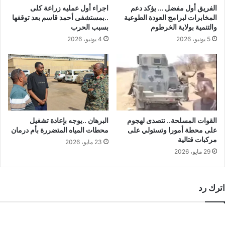
الفريق أول مفضل … يؤكد دعم
اجراء أول عمليه زراعة كلى
المخابرات لبرامج العودة الطوعية
..بمستشفى أحمد قاسم بعد توقفها
والتنمية بولاية الخرطوم
بسبب الحرب
5 يونيو، 2026
4 يونيو، 2026
القوات المسلحة.. تتصدى لهجوم
البرهان ..يوجه بإعادة تشغيل
على محطة أمورا وتستولي على
محطات المياه المتضررة بأم درمان
مركبات قتالية
23 مايو، 2026
29 مايو، 2026
اترك رد