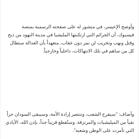
وأوضح الإعيسر، في منشور له على صفحته الرسمية بمنصة
فيسبوك، أن الجرائم التي ارتكبتها المليشيا في مدينة النهود من ذبح
وقتل ونهب وتخريب لن تمر دون عقاب، متعهداً بأن العدالة ستطال
كل من ساهم في تلك الانتهاكات، داخلياً وخارجياً.
وأضاف: “سيفرح الشعب، وتنتصر إرادة الأمة، وسيبقى السودان حراً
نقياً من الميليشيات والمرتزقة. وستُقطع قريباً جداً، بإذن الله، الأيادي
التي تآمرت على الوطن وشعبه”.