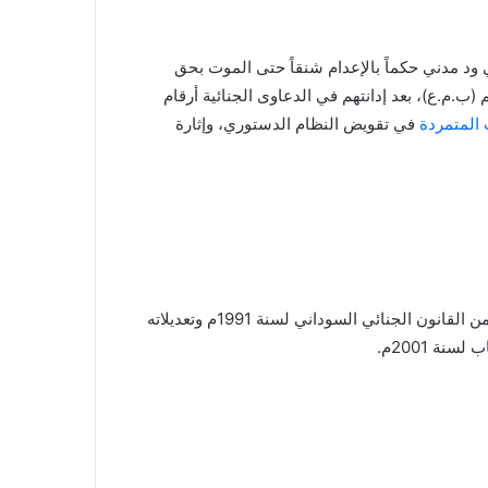
ود مدني حكماً بالإعدام شنقاً حتى الموت بحق
(ب.م.ع)، بعد إدانتهم في الدعاوى الجنائية أرقام
المتمردة
في تقويض النظام الدستوري، وإثارة
وقد أدانت المحكمة المتهمين بموجب المواد (26، 50، 51، 186) من القانون الجنائي السوداني لسنة 1991م وتعديلاته