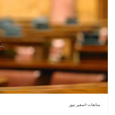
متابعات-اسفير نيوز