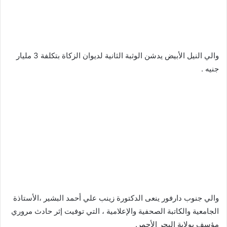
‬‏والي النيل الأبيض يدشن الوثبة الثانية لديوان الزكاة بتكلفة 3 مليار
جنيه .
‬‏والي جنوب دارفور ينعى الدكتورة زينب علي أحمد البشير ،الأستاذة
الجامعية والكاتبة الصحفية والإعلامية ، التي توفيت إثر حادث مروري
مؤسف بولاية البحر الأحمر.