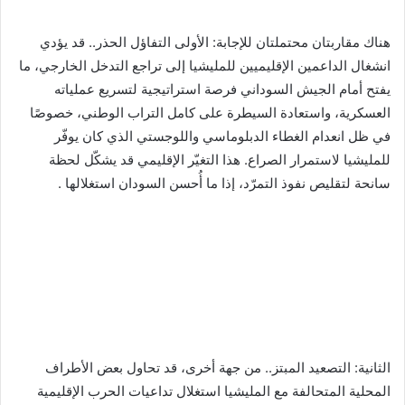
هناك مقاربتان محتملتان للإجابة: الأولى التفاؤل الحذر.. قد يؤدي
انشغال الداعمين الإقليميين للمليشيا إلى تراجع التدخل الخارجي، ما
يفتح أمام الجيش السوداني فرصة استراتيجية لتسريع عملياته
العسكرية، واستعادة السيطرة على كامل التراب الوطني، خصوصًا
في ظل انعدام الغطاء الدبلوماسي واللوجستي الذي كان يوفّر
للمليشيا لاستمرار الصراع. هذا التغيّر الإقليمي قد يشكّل لحظة
سانحة لتقليص نفوذ التمرّد، إذا ما أُحسن السودان استغلالها .
الثانية: التصعيد المبتز.. من جهة أخرى، قد تحاول بعض الأطراف
المحلية المتحالفة مع المليشيا استغلال تداعيات الحرب الإقليمية