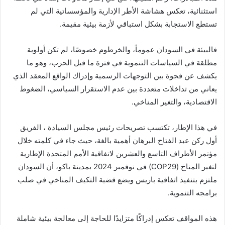
استثنائية، تعكس هشاشة الأطر الإدارية والمؤسساتية التي لم
تستطع الاستجابة بشكل استباقي لأزمة بيئية مقيمة.
فالبيئة في السودان عموماً، والخرطوم خصوصًا، لم تكن أولوية
مطلقة في السياسات التنموية في فترة ما قبل الحرب، وهو ما
يكشف عن فجوة بين التوجهات الرسمية وإدراك الواقع المعقد الذي
يعاني من تداخلات متعددة بين عدم الاستقرار السياسي، الضغوط
الاقتصادية، والتغير المناخي.
في هذا الإطار، تكتسب تصريحات رئيس مجلس السيادة ، الفريق
أول ركن عبد الفتاح البرهان أهمية بالغة، حيث جاء في كلمته خلال
مؤتمر الأطراف التاسع والعشرين لاتفاقية الأمم المتحدة الإطارية
لتغير المناخ (COP29) في نوفمبر 2024 بمدينة باكو، أن السودان
ملتزم بتنفيذ اتفاقية باريس ويضع قضية التكيف المناخي في صلب
برامجه التنموية.
هذه المواقف تعكس إدراكًا متزايدًا للحاجة إلى معالجة بيئية شاملة