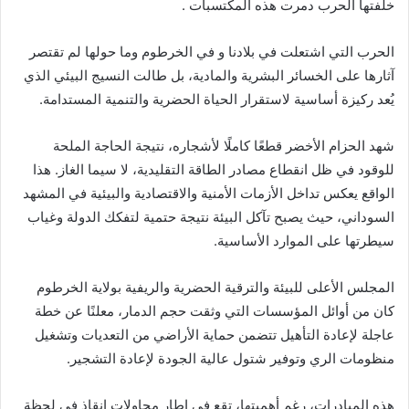
خلّفتها الحرب دمرت هذه المكتسبات .
الحرب التي اشتعلت في بلادنا و في الخرطوم وما حولها لم تقتصر
آثارها على الخسائر البشرية والمادية، بل طالت النسيج البيئي الذي
يُعد ركيزة أساسية لاستقرار الحياة الحضرية والتنمية المستدامة.
شهد الحزام الأخضر قطعًا كاملًا لأشجاره، نتيجة الحاجة الملحة
للوقود في ظل انقطاع مصادر الطاقة التقليدية، لا سيما الغاز. هذا
الواقع يعكس تداخل الأزمات الأمنية والاقتصادية والبيئية في المشهد
السوداني، حيث يصبح تآكل البيئة نتيجة حتمية لتفكك الدولة وغياب
سيطرتها على الموارد الأساسية.
المجلس الأعلى للبيئة والترقية الحضرية والريفية بولاية الخرطوم
كان من أوائل المؤسسات التي وثقت حجم الدمار، معلنًا عن خطة
عاجلة لإعادة التأهيل تتضمن حماية الأراضي من التعديات وتشغيل
منظومات الري وتوفير شتول عالية الجودة لإعادة التشجير.
هذه المبادرات، رغم أهميتها، تقع في إطار محاولات إنقاذ في لحظة