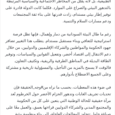
الطبيعية، بل لأنه يقلل من المخاطر الاجتماعية والسياسية المرتبطة
بالتدهور البيئي والصراع على الموارد. فكلما كانت الدولة قادرة على
توفير إطار بيئي مستدام، زادت قدرتها على بناء ثقة المجتمعات
ودعم مسارات السلام والتنمية.
رغم ما طال البيئة السودانية من دمار وإهمال، فإنها تظل فرصة
استراتيجية للتعافي وبناء مستقبل مستدام. يتطلب هذا التغيير تضافر
جهود الحكومة والمواطنين والشركاء الإقليميين والدوليين، من خلال
دعم الانتقال إلى اقتصاد أخضر، وتفعيل القوانين والسياسات، وتوفير
الطاقة البديلة في المناطق الطرفية والريفية، وتكثيف التعاون.
فالوقت لا يسمح بالمزيد من التأجيل، والمسؤولية تاريخية و مشتركة
وعلى الجميع الاضطلاع بأدوارهم.
في ضوء هذه المعطيات، بحسب ما نراه من#وجه_الحقيقة فإن
تحديات تجريف الغابات وتدهور الحزام الأخضر حول الخرطوم تُعد
مرآة حقيقية للحالة الوطنية التي يتعين على كل من الحكومة
والمجتمع المدني والشركاء الدوليين قراءتها بعمق، والعمل معًا على
صياغة حلول تتجاوز المعالجات العاجلة، إلى بناء منظومة بيئية