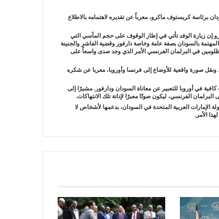
دان برئاسة كريستوف ماكرو، معرباً عن تقديره لاهتمامه بالاطلاع
 إن زيارة الوفد تأتي في إطار الوقوف على حجم المآسي التي
 المهتمة بالسودان بصفة عامة وخاصة دارفور وقضية الفاشر والجنينة
لومين في البرلمان الفرنسي الأمر الذي وجد صدى واسعاً على
ونقل صورة واقعية للأوضاع إلى فرنسا وأوروبا، معربا عن شكره
فية في أوروبا للتعبير عن معاناة السودان ودارفور. مشيرًا إلى
لبرلمان الفرنسي، ليكون صوتًا معبرًا لإدانة تلك الانتهاكات.
ة الإمارات العربية المتحدة في السودان، بدعمها لأشخاص لا
هذا الأمر.