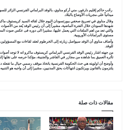
رحّب حاكم إقليم دارفور، مني أركو مناوي، بالوفد البرلماني الفرنسي الزائر للسو
ميدانياً على مجريات الأوضاع بالبلاد.
وقال مناوي في تصريح صحفي ببورتسودان اليوم خلال لقائه السيد كريستوف ماكرو
شهدها السودان خلال الفترة الماضية، مشيراً إلى أن رئيس الوفد يُعد من الأصوات
والتي تعد من اهم الملفات التي يعمل عليها، مشيرا الى دوره فى عكس صوت المظ
مستوى البرلمانات الأوروبية.
وأضاف مناوي أن الوفد سيواصل زيارته إلى الخرطوم لعقد لقاءات مع المسؤولين، 
للوفد.
من جهته اشار رئيس الوفد الفرنسي البرلماني كريستوف ماكرو انه لا توجد أصوات كا
تأثره العميق بما شاهده من مجازر في الفاشر والجنينة، مؤكدا حرصه على نقلها إلى ا
وأوضح أن اولويته هي حث الحكومة الفرنسية باتخاذ موقف رسمي حيال ما تفعله دول
يلتزمون بالقانون ويرتكبون انتهاكات بحق المدنيين، مشيرا إلى أن واجبه هو التنبيه ل
مقالات ذات صلة