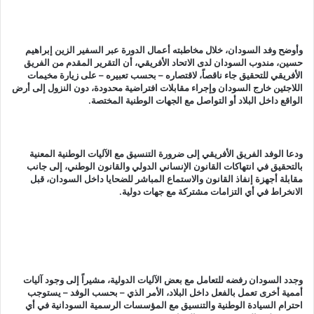
وأوضح وفد السودان، خلال مخاطبته أعمال الدورة عبر السفير الزين إبراهيم
حسين، مندوب السودان لدى الاتحاد الأفريقي، أن التقرير المقدم من الفريق
الأفريقي للتحقيق جاء ناقصاً، لاقتصاره – بحسب تعبيره – على زيارة مخيمات
اللاجئين خارج السودان وإجراء مقابلات افتراضية محدودة، دون النزول إلى أرض
الواقع داخل البلاد أو التواصل مع الجهات الوطنية المختصة.
ودعا الوفد الفريق الأفريقي إلى ضرورة التنسيق مع الآليات الوطنية المعنية
بالتحقيق في انتهاكات القانون الإنساني الدولي والقانون الوطني، إلى جانب
مقابلة أجهزة إنفاذ القانون والاستماع المباشر للضحايا داخل السودان، قبل
الانخراط في أي التزامات مشتركة مع جهات دولية.
وجدد السودان رفضه للتعامل مع بعض الآليات الدولية، مشيراً إلى وجود آليات
أممية أخرى تعمل بالفعل داخل البلاد، الأمر الذي – بحسب الوفد – يستوجب
احترام السيادة الوطنية والتنسيق مع المؤسسات الرسمية السودانية في أي